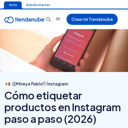
Inicio
Grandes marcas
Crear mi Tiendanube
Mireya Pablo
Instagram
|
Cómo etiquetar
productos en Instagram
paso a paso (2026)