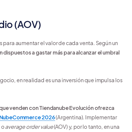
dio (AOV)
s para aumentar el valor de cada venta. Según un
 dispuestos a gastar más para alcanzar el umbral
ocio, en realidad es una inversión que impulsa los
s que venden con Tiendanube Evolución ofrezca
l NubeCommerce 2026
(Argentina). Implementar
o o
average order value
(AOV) y, por lo tanto, en una