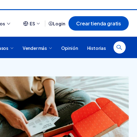
Crear tienda gratis
ios
ES
Login
asos
Vender más
Opinión
Historias
Ver todo
¿Cómo es comprar en
20 tiendas online
Tiendanube? Conocé
argentinas creadas con