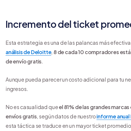
Incremento del ticket prome
Esta estrategia es una de las palancas más efectiva
análisis de Deloitte
,
8 de cada 10 compradores están
de envío gratis
.
Aunque pueda parecer un costo adicional para tu neg
ingresos.
No es casualidad que
el 81% de las grandes marca
envíos gratis
, según datos de nuestro
informe anua
esta táctica se traduce en un mayor ticket promedi