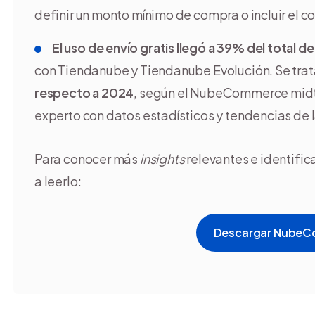
definir un monto mínimo de compra o incluir el cos
El uso de envío gratis llegó a 39% del total d
con Tiendanube y Tiendanube Evolución. Se trat
respecto a 2024
, según el NubeCommerce midte
experto con datos estadísticos y tendencias de l
Para conocer más
insights
relevantes e identific
a leerlo:
Descargar NubeC