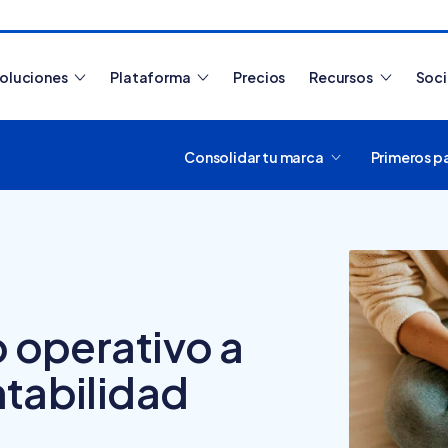
oluciones
Plataforma
Precios
Recursos
Soc
Consolidar tu marca
Primeros p
Artículos más leídos
o operativo a
ntabilidad
¿Cómo funciona
Tiendanube? Aprende a