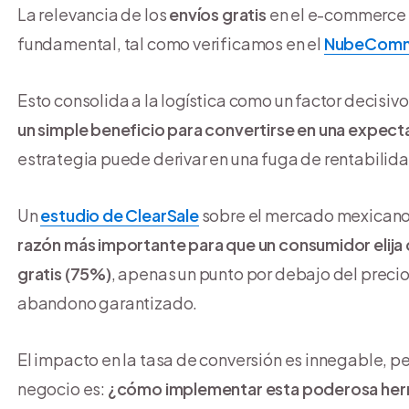
La relevancia de los
envíos gratis
en el e-commerce 
fundamental, tal como verificamos en el
NubeCom
Esto consolida a la logística como un factor decisiv
un simple beneficio para convertirse en una expecta
estrategia puede derivar en una fuga de rentabilida
Un
estudio de ClearSale
sobre el mercado mexicano 
razón más importante para que un consumidor elija 
gratis (75%)
, apenas un punto por debajo del precio
abandono garantizado.
El impacto en la tasa de conversión es innegable, p
negocio es:
¿cómo implementar esta poderosa herra