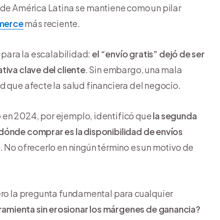
de América Latina se mantiene como un pilar
merce
más reciente.
o para la escalabilidad:
el “envío gratis” dejó de ser
tiva clave del cliente
. Sin embargo, una mala
d que afecte la salud financiera del negocio.
en 2024, por ejemplo, identificó que
la segunda
dónde comprar es la disponibilidad de envíos
. No ofrecerlo en ningún término es un motivo de
ero la pregunta fundamental para cualquier
mienta sin erosionar los márgenes de ganancia?