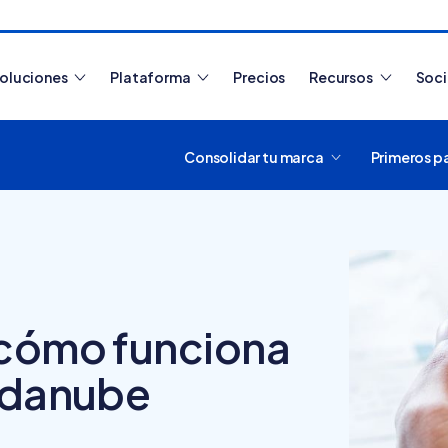
oluciones
Plataforma
Precios
Recursos
Soc
Consolidar tu marca
Primeros p
Artículos más leídos
 cómo funciona
endanube
¿Cómo funciona
Tiendanube? Aprende a