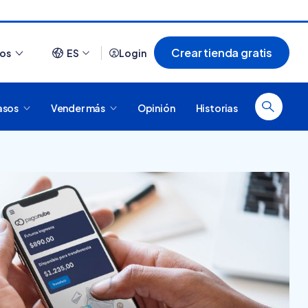
Crear tienda gratis
ios
ES
Login
asos
Vender más
Opinión
Historias
Ver todo
¿Cómo es comprar en
20 tiendas online
Tiendanube? Conocé
argentinas creadas con