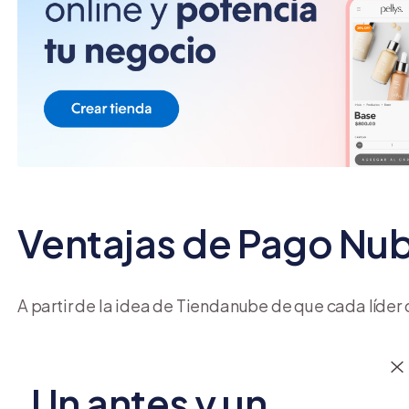
Ventajas de Pago Nu
A partir de la idea de Tiendanube de que cada líder
hacer, surgió la necesidad de
desarrollar un medio 
marcas
. El resultado fue
Pago Nube
, que ofrece est
Un antes y un