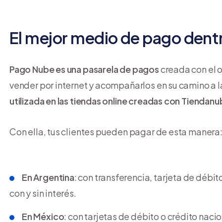
El mejor medio de pago dent
Pago Nube
es una pasarela de pagos
creada con el o
vender por internet y acompañarlos en su camino a l
utilizada en las tiendas online creadas con Tiendan
Con ella, tus clientes pueden pagar de esta manera
En Argentina
: con transferencia, tarjeta de déb
con y sin interés.
En México
: con tarjetas de débito o crédito nac