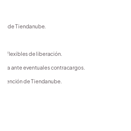
ador de Tiendanube.
s flexibles de liberación.
tura ante eventuales contracargos.
e atención de Tiendanube.