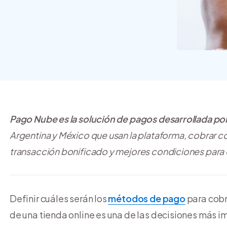
crear y usar una tienda
online
Pago Nube
es la
solución de pagos desarrollada p
Argentina y México que usan la plataforma, cobrar 
transacción bonificado y mejores condiciones para el
Definir cuáles serán los
métodos de pago
para cobra
de una tienda online es una de las decisiones más i