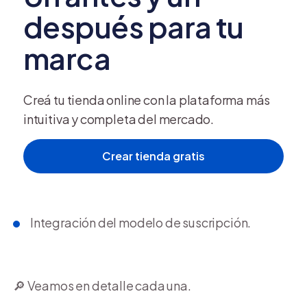
después para tu
Costo por transacción bonificado.
marca
Gestión centralizada: desde el panel administr
Checkout
transparente y acelerado.
Creá tu tienda online con la plataforma más
intuitiva y completa del mercado.
Retiro de dinero con comisiones más bajas y plazo
Crear tienda gratis
Más seguridad con un sistema antifraude y cober
Soporte humano especializado con la calidad d
Integración del modelo de suscripción.
🔎​ Veamos en detalle cada una.