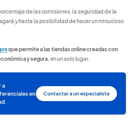
porcentaje de las comisiones, la seguridad de la
pagará y hasta la posibilidad de hacer un minucioso
gos
que permite a las tiendas online creadas con
 económica y segura
, en un solo lugar.
 a
ferenciales en
Contactar a un especialista
ad.