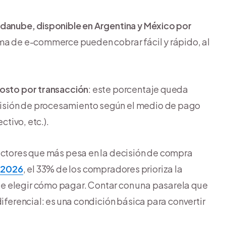
ndanube, disponible en Argentina y México por
rma de e-commerce pueden cobrar fácil y rápido, al
costo por transacción
: este porcentaje queda
isión de procesamiento según el medio de pago
ctivo, etc.).
factores que más pesa en la decisión de compra
 2026
, el 33% de los compradores prioriza la
e elegir cómo pagar. Contar con una pasarela que
diferencial: es una condición básica para convertir