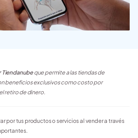
Nube para vender más
Tiendanube
or Tiendanube
que permite a las tiendas de
con beneficios exclusivos como costo por
 retiro de dinero.
r por tus productos o servicios al vender a través
mportantes.