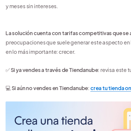
y meses sin intereses.
La solución cuenta con tarifas competitivas que se a
preocupaciones que suele generar este aspecto en l
en lo más importante: crecer.
✅
Si ya vendes a través de Tiendanube
: revisa este 
💻
Si aún no vendes en Tiendanube
:
crea tu tienda on