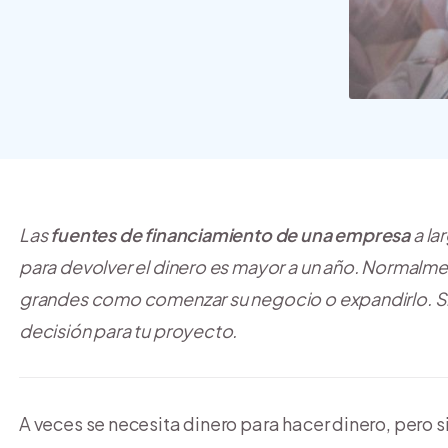
crear y usar una tienda
online
Las
fuentes de financiamiento de una empresa
a la
para devolver el dinero es mayor a un año. Normalm
grandes como comenzar su negocio o expandirlo. Si
decisión para tu proyecto.
A veces se necesita dinero para hacer dinero, pero