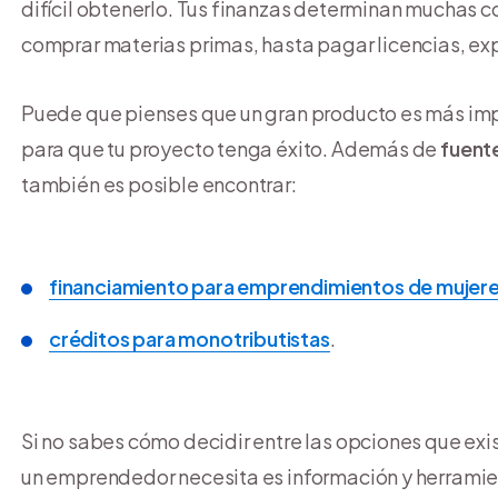
difícil obtenerlo. Tus finanzas determinan muchas 
comprar materias primas, hasta pagar licencias, exp
Puede que pienses que un gran producto es más impor
para que tu proyecto tenga éxito. Además de
fuente
también es posible encontrar:
financiamiento para emprendimientos de mujer
créditos para monotributistas
.
Si no sabes cómo decidir entre las opciones que exi
un emprendedor necesita es información y herramie