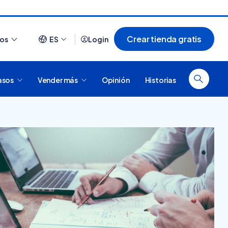
Crear tienda gratis
ios
ES
Login
asos
Vender más
Opinión
Historias
Ver todo
¿Cómo es comprar en
20 tiendas online
Tiendanube? Conocé
argentinas creadas con