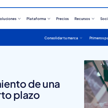
oluciones
Plataforma
Precios
Recursos
Soc
Consolidar tu marca
Primeros p
Artículos más leídos
iento de una
rto plazo
¿Cómo funciona
Tiendanube? Aprende a