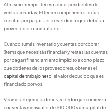
Al mismo tiempo, tenés cobros pendientes de
ventas cerradas. El tercer componente son tus
cuentas por pagar – ese es el dinero que debés a
proveedores o contratados.
Cuando sumás inventario y cuentas por cobrar
(ítems que necesitás financiar) y restás las cuentas
por pagar (financiamiento implícito a corto plazo
que obtienes de los proveedores), obtenés el
capital de trabajo neto
, el valor deducido que es
financiado por vos.
Veamos el ejemplo de un vendedor que comienza
con ventas mensuales de $10.000 y un capital de