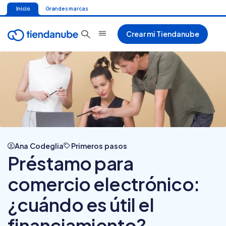
Inicio
Grandes marcas
Crear mi Tiendanube
Ana Codeglia
Primeros pasos
Préstamo para
comercio electrónico:
¿cuándo es útil el
financiamiento?