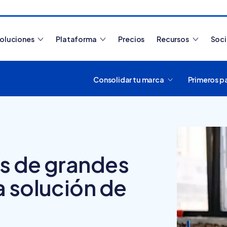
oluciones
Plataforma
Precios
Recursos
Soc
Consolidar tu marca
Primeros p
Artículos más leídos
s de grandes
 solución de
¿Cómo funciona
Tiendanube? Aprende a