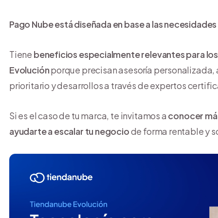
Pago Nube está diseñada en base a las necesidade
Tiene
beneficios especialmente relevantes para lo
Evolución
porque precisan asesoría personalizada, a
prioritario y desarrollos a través de expertos certifi
Si es el caso de tu marca, te invitamos a
conocer más
ayudarte a escalar tu negocio
de forma rentable y s