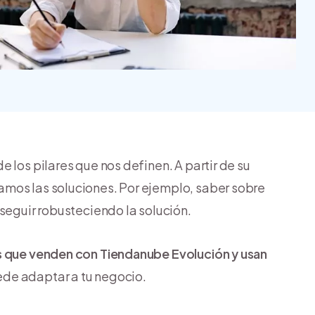
Nube para vender más
Tiendanube
 los pilares que nos definen. A partir de su
mos las soluciones. Por ejemplo, saber sobre
seguir robusteciendo la solución.
 que venden con Tiendanube Evolución y usan
de adaptar a tu negocio.