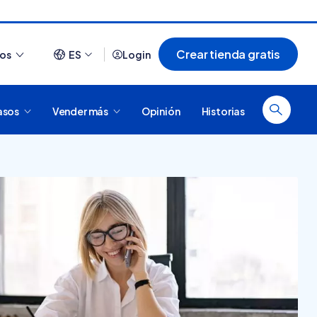
Crear tienda gratis
ios
ES
Login
asos
Vender más
Opinión
Historias
Ver todo
¿Cómo es comprar en
20 tiendas online
Tiendanube? Conocé
argentinas creadas con