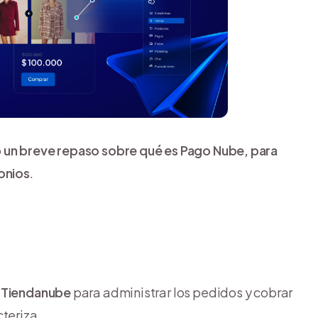
o
un breve repaso sobre qué es Pago Nube, para
onios
.
r Tiendanube
para administrar los pedidos y cobrar
teriza.