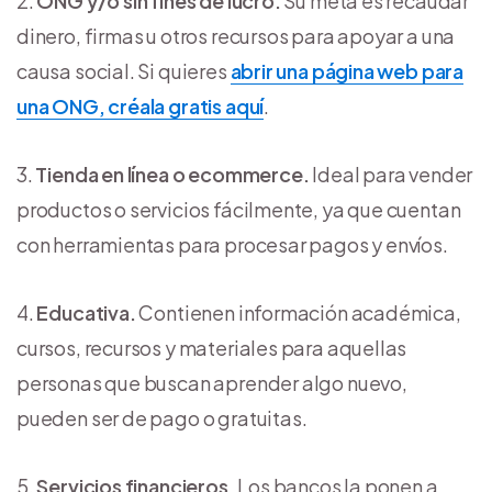
ONG y/o sin fines de lucro.
Su meta es recaudar
dinero, firmas u otros recursos para apoyar a una
causa social. Si quieres
abrir una página web para
una ONG, créala gratis aquí
.
Tienda en línea o ecommerce.
Ideal para vender
productos o servicios fácilmente, ya que cuentan
con herramientas para procesar pagos y envíos.
Educativa.
Contienen información académica,
cursos, recursos y materiales para aquellas
personas que buscan aprender algo nuevo,
pueden ser de pago o gratuitas.
Servicios financieros.
Los bancos la ponen a