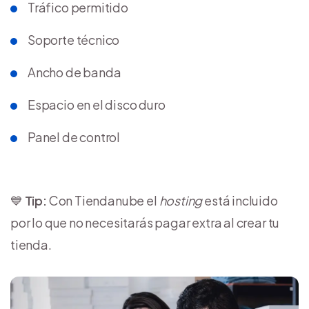
Tráfico permitido
Soporte técnico
Ancho de banda
Espacio en el disco duro
Panel de control
💙
Tip:
Con Tiendanube el
hosting
está incluido
por lo que no necesitarás pagar extra al crear tu
tienda.