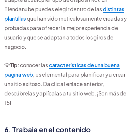
Tiendanube puedes elegir dentro de las
distintas
plantillas
que han sido meticulosamente creadas y
probadas para ofrecer la mejor experiencia de
usuario y que se adaptan a todos los giros de
negocio.
💡
Tip:
conocer las
características de una buena
pagina web
, es elemental para planificar y a crear
un sitio exitoso. Da clic al enlace anterior,
descúbrelas y aplícalas a tu sitio web. ¡Son más de
15!
6. Trabaja en el contenido