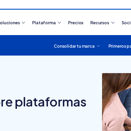
oluciones
Plataforma
Precios
Recursos
Soc
Consolidar tu marca
Primeros p
Artículos más leídos
bre plataformas
¿Cómo funciona
Tiendanube? Aprende a