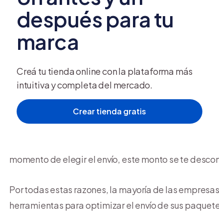
a los paquetes y, hasta, registrar el inventario; con 
después para tu
optimizar este proceso.
marca
Además, dependiendo de cada plataforma, ofrecen a 
herramientas, como un panel de control en el se visu
Creá tu tienda online con la plataforma más
los envíos y notificaciones de entrega.
intuitiva y completa del mercado.
Crear tienda gratis
Cabe mencionar que estas herramientas funcionan m
adelantado para adquirir las diferentes
guías de en
dependiendo de la plataforma para hacer envíos, pod
momento de elegir el envío, este monto se te descon
Por todas estas razones, la mayoría de las empresas
herramientas para optimizar el envío de sus paquete