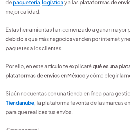
de
paquetería
,
logística
y a las
plataformas de enví
mejor calidad.
Estas herramientas han comenzado a ganar mayor pe
debido a que más negocios venden por internet y nec
paquetes a los clientes.
Por ello, en este artículo te explicaré
qué es una pla
plataformas de envíos en México
y cómo elegir
la m
Si aún no cuentas con una tienda en línea para gestio
Tiendanube
, la plataforma favorita de las marcas
para que realices tus envíos.
¡Empecemos!