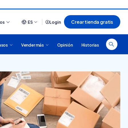
Crear tienda gratis
ios
ES
Login
asos
Vender más
Opinión
Historias
Ver todo
¿Cómo es comprar en
20 tiendas online
Tiendanube? Conocé
argentinas creadas con