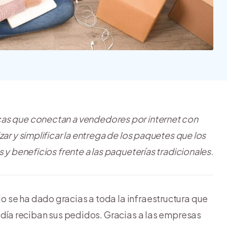
Nube para vender más
Tiendanube
as que conectan a vendedores por internet con
ar y simplificar la entrega de los paquetes que los
 y beneficios frente a las paqueterías tradicionales.
 se ha dado gracias a toda la infraestructura que
l día reciban sus pedidos. Gracias a las empresas