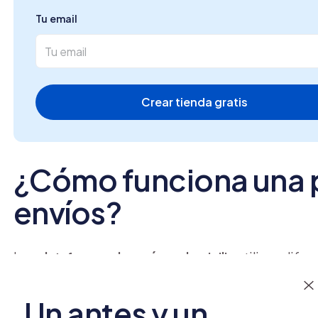
Tu email
Crear tienda gratis
¿Cómo funciona una 
envíos?
Las
plataformas de envíos a domicilio
utilizan dife
permitido innovar en el sector. Por una parte, hacen u
de las diferentes empresas de envíos, esto les permi
Un antes y un