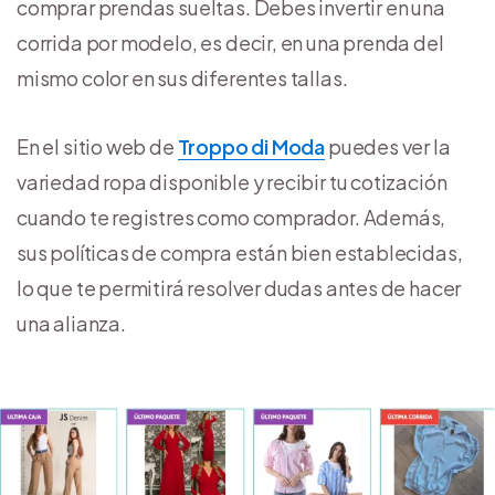
comprar prendas sueltas. Debes invertir en una
corrida por modelo, es decir, en una prenda del
mismo color en sus diferentes tallas.
En el sitio web de
Troppo di Moda
puedes ver la
variedad ropa disponible y recibir tu cotización
cuando te registres como comprador. Además,
sus políticas de compra están bien establecidas,
lo que te permitirá resolver dudas antes de hacer
una alianza.