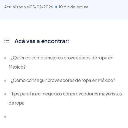
Actualizado el
05/02/2026
10 min de lectura
Acá vas a encontrar:
¿Quiénes son los mejores proveedores de ropa en
México?
¿Cómo conseguir proveedores de ropa en México?
Tips para hacer negocios con proveedores mayoristas
de ropa