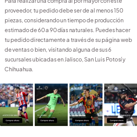
Para realizar una compra al por mayor con este
proveedor, tu pedido debe ser de al menos 150
piezas, considerando un tiempo de producción
estimado de 60 a 90 días naturales. Puedes hacer
tu pedido directamente a través de su página web
de ventas o bien, visitando alguna de sus 6
sucursales ubicadas en Jalisco, San Luis Potosí y
Chihuahua.