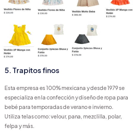
5. Trapitos finos
Esta empresa es 100% mexicana y desde 1979 se
especializa en la confección y diseño de ropa para
bebé para temporadas de verano e invierno.
Utiliza telas como: velour, pana, mezclilla, polar,
felpa y más.