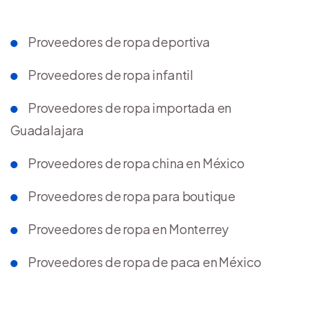
Proveedores de ropa deportiva
Proveedores de ropa infantil
Proveedores de ropa importada en
Guadalajara
Proveedores de ropa china en México
Proveedores de ropa para boutique
Proveedores de ropa en Monterrey
Proveedores de ropa de paca en México