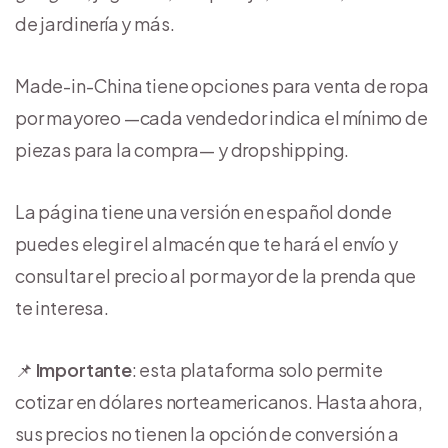
de jardinería y más.
Made-in-China tiene opciones para venta de ropa
por mayoreo —cada vendedor indica el mínimo de
piezas para la compra— y dropshipping.
La página tiene una versión en español donde
puedes elegir el almacén que te hará el envío y
consultar el precio al por mayor de la prenda que
te interesa.
📌
Importante
: esta plataforma solo permite
cotizar en dólares norteamericanos. Hasta ahora,
sus precios no tienen la opción de conversión a