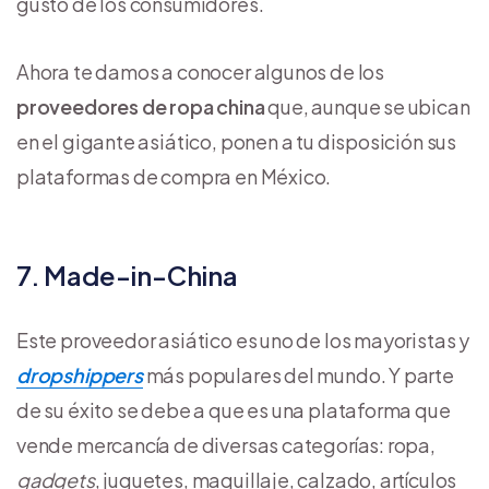
gusto de los consumidores.
Ahora te damos a conocer algunos de los
proveedores de ropa china
que, aunque se ubican
en el gigante asiático, ponen a tu disposición sus
plataformas de compra en México.
7. Made-in-China
Este proveedor asiático es uno de los mayoristas y
dropshippers
más populares del mundo. Y parte
de su éxito se debe a que es una plataforma que
vende mercancía de diversas categorías: ropa,
gadgets
, juguetes, maquillaje, calzado, artículos