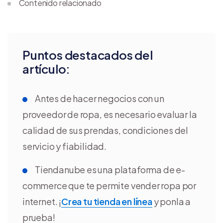
Contenido relacionado
Puntos destacados del
artículo:
Antes de hacer negocios con un
proveedor de ropa, es necesario evaluar la
calidad de sus prendas, condiciones del
servicio y fiabilidad.
Tiendanube es una plataforma de e-
commerce que te permite vender ropa por
internet. ¡
Crea tu tienda en línea
y ponla a
prueba!