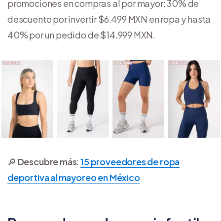
promociones en compras al por mayor: 30% de
descuento por invertir $6.499 MXN en ropa y hasta
40% por un pedido de $14.999 MXN.
🔎
Descubre más
:
15 proveedores de ropa
deportiva al mayoreo en México