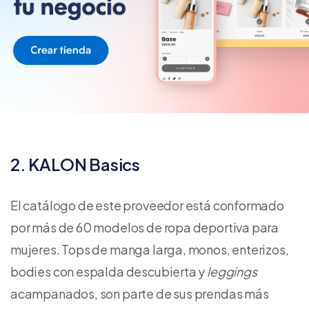
2. KALON Basics
El catálogo de este proveedor está conformado
por más de 60 modelos de ropa deportiva para
mujeres. Tops de manga larga, monos, enterizos,
bodies con espalda descubierta y
leggings
acampanados, son parte de sus prendas más