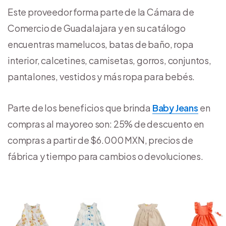
Este proveedor forma parte de la Cámara de
Comercio de Guadalajara y en su catálogo
encuentras mamelucos, batas de baño, ropa
interior, calcetines, camisetas, gorros, conjuntos,
pantalones, vestidos y más ropa para bebés.
Parte de los beneficios que brinda
Baby Jeans
en
compras al mayoreo son: 25% de descuento en
compras a partir de $6.000 MXN, precios de
fábrica y tiempo para cambios o devoluciones.