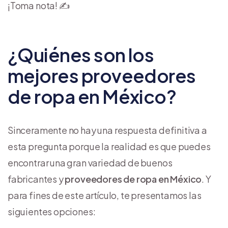
¡Toma nota! ✍️
¿Quiénes son los
mejores proveedores
de ropa en México?
Sinceramente no hay una respuesta definitiva a
esta pregunta porque la realidad es que puedes
encontrar una gran variedad de buenos
fabricantes y
proveedores de ropa en México
. Y
para fines de este artículo, te presentamos las
siguientes opciones: