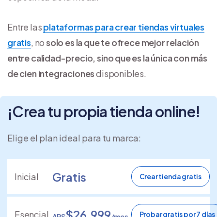
Entre las
plataformas para crear tiendas virtuales
gratis
, no
solo es la que te ofrece mejor relación
entre calidad-precio, sino que es la única con más
de cien integraciones
disponibles.
¡Crea tu propia tienda online!
Elige el plan ideal para tu marca:
Gratis
Inicial
Crear tienda gratis
$26.999
Esencial
Probar gratis por 7 días
ARS
/mes