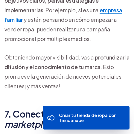
objetivos claros, pensar estrategias e
implementarlas
. Por ejemplo, si es una
empresa
familiar
y están pensando en cómo empezar a
vender ropa, pueden realizar una campaña
promocional por múltiples medios.
Obteniendo mayor visibilidad, vas a
profundizar la
difusión y el conocimiento de tu marca
. Esto
promueve la generación de nuevos potenciales
clientes ¡y más ventas!
7. Conectarte con
Crear tu tienda de ropa con
Tiendanube
marketplaces