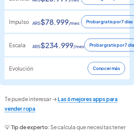
$78.999
Impulso
Probar gratis por 7 días
ARS
/mes
$234.999
Escala
Probar gratis por 7 dí
ARS
/mes
Evolución
Conocer más
Te puede interesar →
Las 6 mejores apps para
vender ropa
💡
Tip de experto
: Se calcula que necesitas tener