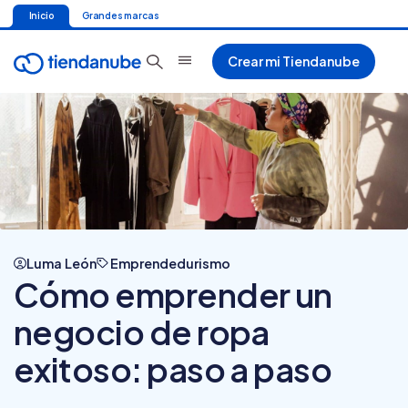
Inicio
Grandes marcas
Crear mi Tiendanube
Luma León
Emprendedurismo
Cómo emprender un
negocio de ropa
exitoso: paso a paso