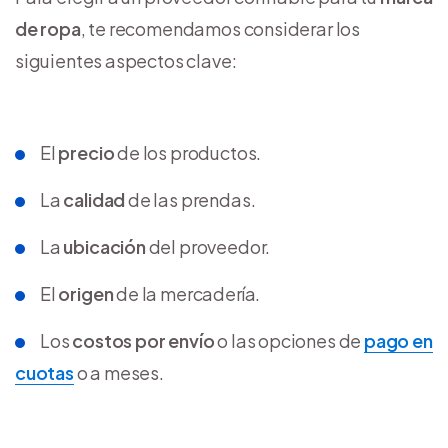
de ropa
, te recomendamos considerar los
siguientes aspectos clave:
El
precio
de los productos.
La
calidad
de las prendas.
La
ubicación
del proveedor.
El
origen
de la mercadería.
Los
costos por envío
o las opciones de
pago en
cuotas
o a meses.