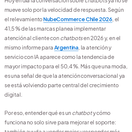
Hoy en día la conversación sobre
chatbots
ya no se
mueve solo por la velocidad de respuesta. Según
el relevamiento
NubeCommerce Chile 2026
, el
41,5 % de las marcas planea implementar
atención al cliente con
chatbots
en 2026 y, en el
mismo informe para
Argentina
, la atención y
servicio con IA aparece como la tendencia de
mayor impacto para el 50,4 %. Más que una moda,
es una señal de que la atención conversacional ya
se está volviendo parte central del crecimiento
digital.
Por eso, entender qué es un
chatbot
y cómo
funciona no solo sirve para mejorar el soporte:
también ayuda a vender mejor y responder más