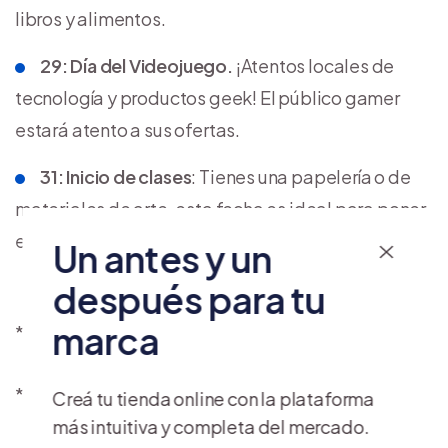
libros y alimentos.
29: Día del Videojuego.
¡Atentos locales de
tecnología y productos geek! El público gamer
estará atento a sus ofertas.
31: Inicio de clases
: Tienes una papelería o de
materiales de arte, esta fecha es ideal para poner
en marcha tus próximas ofertas.
Un antes y un
después para tu
marca
*A confirmar por AMVO.
** A confirmar por la SEP.
Creá tu tienda online con la plataforma
más intuitiva y completa del mercado.