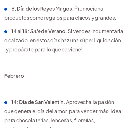
6: Día de los Reyes Magos.
Promociona
productos como regalos para chicos y grandes.
14 al 18:
Sale
de Verano.
Si vendes indumentaria
o calzado, en estos días haz una súper liquidación
¡y prepárate para lo que se viene!
Febrero
14: Día de San Valentín.
Aprovecha la pasión
que genera el día del amor ¡para vender más! Ideal
para chocolaterías, lencerías, florerías,