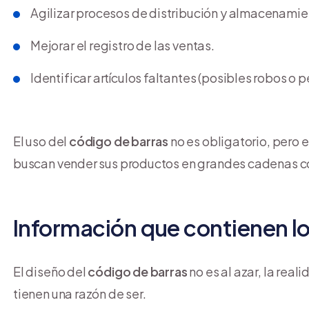
Agilizar procesos de distribución y almacenamie
Mejorar el registro de las ventas.
Identificar artículos faltantes (posibles robos o p
El uso del
código de barras
no es obligatorio, pero
buscan vender sus productos en grandes cadenas c
Información que contienen lo
El diseño del
código de barras
no es al azar, la real
tienen una razón de ser.