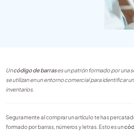
crear y usar una tienda
online
Un
código de barras
es un patrón formado por una se
se utilizan en un entorno comercial para identificar un
inventarios.
Seguramente al comprar un artículo te has percatad
formado por barras, números y letras. Esto es un
cód