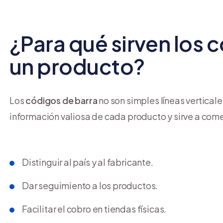
¿Para qué sirven los 
un producto?
Los
códigos de barra
no son simples líneas vertica
información valiosa de cada producto y sirve a come
Distinguir al país y al fabricante.
Dar seguimiento a los productos.
Facilitar el cobro en tiendas físicas.