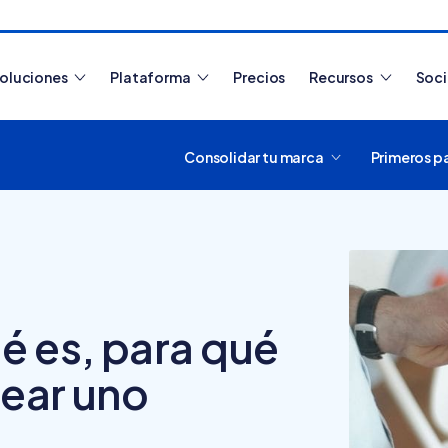
oluciones
Plataforma
Precios
Recursos
Soc
Consolidar tu marca
Primeros p
Artículos más leídos
é es, para qué
rear uno
¿Cómo funciona
Tiendanube? Aprende a