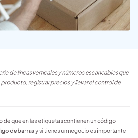
Nube para vender más
Tiendanube
rie de líneas verticales y números escaneables que
 producto, registrar precios y llevar el control de
o de que en las etiquetas contienen un código
igo de barras
y si tienes un negocio es importante