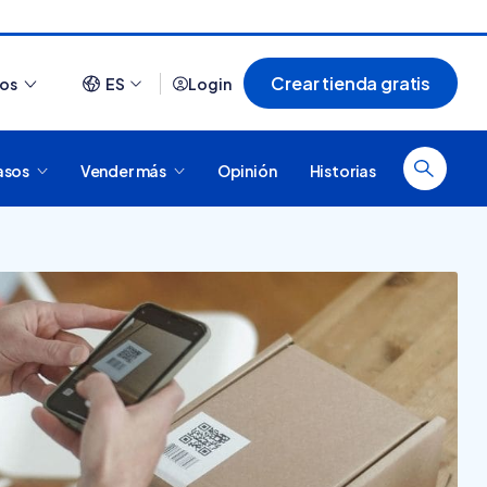
Crear tienda gratis
ios
ES
Login
asos
Vender más
Opinión
Historias
Ver todo
¿Cómo es comprar en
20 tiendas online
Tiendanube? Conocé
argentinas creadas con