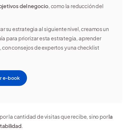
bjetivos del negocio
, como la reducción del
ar su estrategia al siguiente nivel, creamos un
a para priorizar esta estrategia, aprender
, con consejos de expertos y una checklist
r e-book
or la cantidad de visitas que recibe, sino por
la
ntabilidad
.