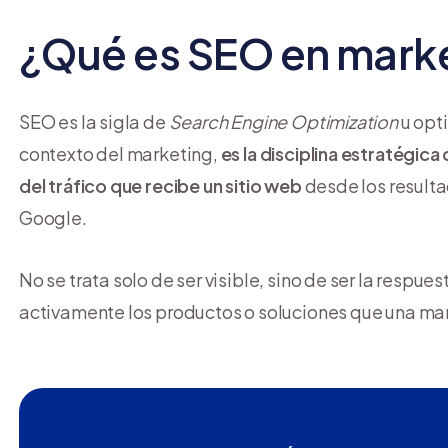
¿Qué es SEO en mark
SEO es la sigla de
Search Engine Optimization
u opt
contexto del marketing,
es la disciplina estratégica
del tráfico que recibe un sitio web
desde los result
Google.
No se trata solo de ser visible, sino de ser la respu
activamente los productos o soluciones que una ma