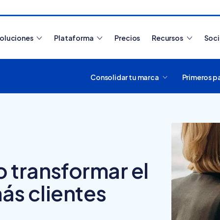
oluciones
Plataforma
Precios
Recursos
Soc
Consolidar tu marca
Primeros p
Artículos más leídos
 transformar el
ás clientes
¿Cómo funciona
Tiendanube? Aprende a