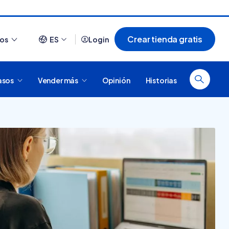
Crear tienda gratis
ios
ES
Login
asos
Vender más
Opinión
Historias
Ver todo
¿Cómo es comprar en
20 tiendas online
Tiendanube? Conocé
argentinas creadas con