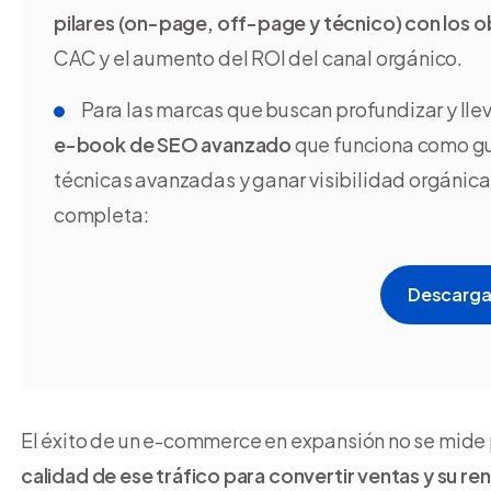
pilares (on-page, off-page y técnico) con los o
CAC y el aumento del ROI del canal orgánico.
Para las marcas que buscan profundizar y llev
e-book de SEO avanzado
que funciona como guí
técnicas avanzadas y ganar visibilidad orgánica
completa:
Descarga
El éxito de un e-commerce en expansión no se mide p
calidad de ese tráfico para convertir ventas y su re