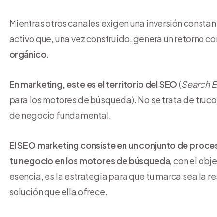
Mientras otros canales exigen una inversión constant
activo que, una vez construido, genera un retorno c
orgánico
.
En marketing, este es el territorio del SEO
(
Search E
para los motores de búsqueda). No se trata de truco
de negocio fundamental.
El SEO marketing consiste en un conjunto de procesos
tu negocio en los motores de búsqueda
, con el obj
esencia, es la estrategia para que tu marca sea la 
solución que ella ofrece.