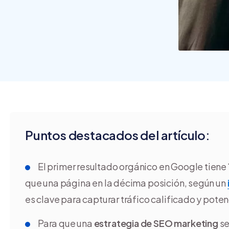
crear y usar una tienda
online
Puntos destacados del artículo:
El primer resultado orgánico en Google tiene
que una página en la décima posición, según un
es clave para capturar tráfico calificado y potenc
Para que una
estrategia de SEO marketing
se