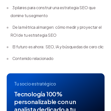
3 pilares para construir una estrategia SEO que
domine tu segmento
De la métrica al margen: cómo medir y proyectar el
ROI de tu estrategia SEO
El futuro es ahora: SEO, IA y búsquedas de cero clic
Contenido relacionado
Tu socio estratégico
Tecnología 100%
personalizable con un
analista dedicado a tu