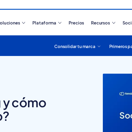
oluciones
Plataforma
Precios
Recursos
Soc
Consolidar tu marca
Primeros p
Artículos más leídos
g y cómo
o?
¿Cómo funciona
Tiendanube? Aprende a