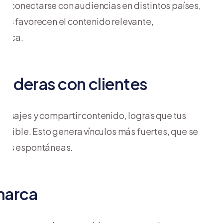
de conectarse con audiencias en distintos países,
os favorecen el contenido relevante,
ánica.
raderas con clientes
ensajes y compartir contenido, logras que tus
esible. Esto genera vínculos más fuertes, que se
ones espontáneas.
marca