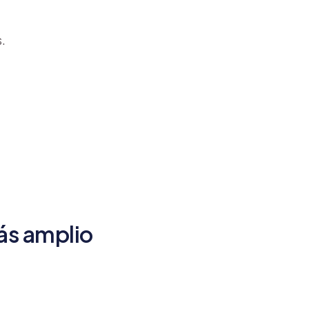
.
más amplio
s.