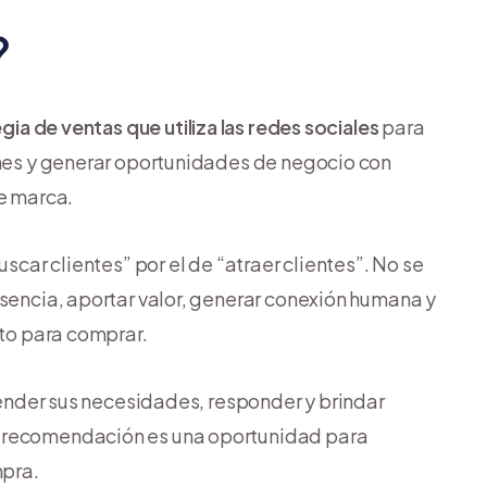
?
egia de ventas que utiliza las redes sociales
para
ones y generar oportunidades de negocio con
de marca.
car clientes” por el de “atraer clientes”. No se
esencia, aportar valor, generar conexión humana y
sto para comprar.
ender sus necesidades, responder y brindar
o recomendación es una oportunidad para
mpra.