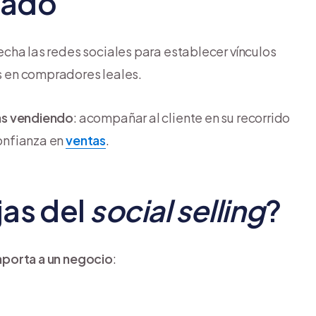
icado
echa las redes sociales para establecer vínculos
os en compradores leales.
tás vendiendo
: acompañar al cliente en su recorrido
confianza en
ventas
.
jas del
social selling
?
 aporta a un negocio
: