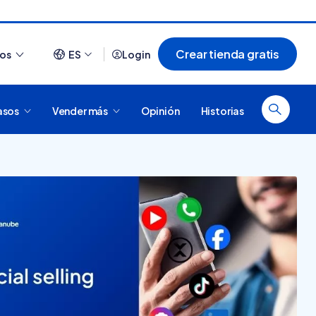
Crear tienda gratis
ios
ES
Login
asos
Vender más
Opinión
Historias
Ver todo
¿Cómo es comprar en
20 tiendas online
Tiendanube? Conocé
argentinas creadas con