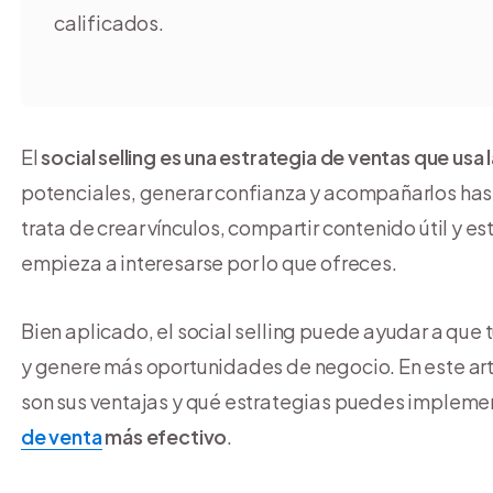
calificados.
El
social selling es una estrategia de ventas que usa 
potenciales, generar confianza y acompañarlos hast
trata de crear vínculos, compartir contenido útil y 
empieza a interesarse por lo que ofreces.
Bien aplicado, el social selling puede ayudar a que 
y genere más oportunidades de negocio. En este art
son sus ventajas y qué estrategias puedes impleme
de venta
más efectivo
.