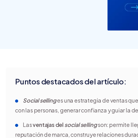
crear y usar una tienda
online
Puntos destacados del artículo:
Social selling
es una estrategia de ventas que
con las personas, generar confianza y guiar la d
Las
ventajas del
social selling
son: permite lle
reputación de marca, construye relaciones dura