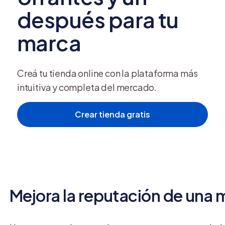
Con una
estrategia de
social selling
, tu negocio pue
después para tu
ciudades o nichos de mercado. Además, los algoritm
marca
permitiéndote aumentar tu visibilidad de forma org
Creá tu tienda online con la plataforma más
Construye relaciones más du
intuitiva y completa del mercado.
Crear tienda gratis
Al mantener presencia sólida en redes, responder m
clientes te perciban como una marca confiable y acc
traducen en fidelización, recompra y recomendaci
Mejora la reputación de una 