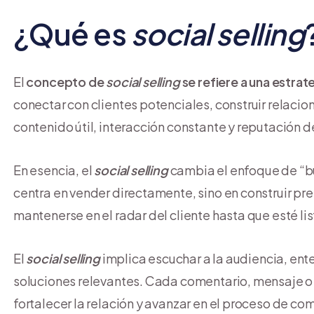
¿Qué es
social selling
El
concepto de
social selling
se refiere a una estrat
conectar con clientes potenciales, construir relaci
contenido útil, interacción constante y reputación 
En esencia, el
social selling
cambia el enfoque de “bus
centra en vender directamente, sino en construir pr
mantenerse en el radar del cliente hasta que esté li
El
social selling
implica escuchar a la audiencia, ent
soluciones relevantes. Cada comentario, mensaje 
fortalecer la relación y avanzar en el proceso de co