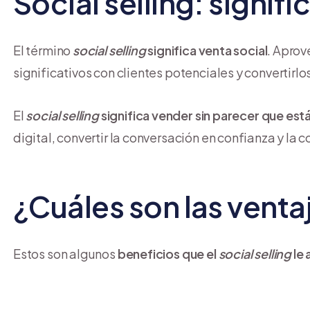
Social selling: signif
El término
social selling
significa venta social
. Aprov
significativos con clientes potenciales y convertirl
El
social selling
significa vender sin parecer que es
digital, convertir la conversación en confianza y la 
¿Cuáles son las venta
Estos son algunos
beneficios que el
social selling
le