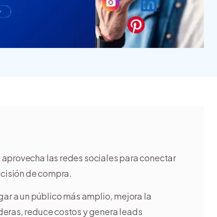
Nube para vender más
Tiendanube
 aprovecha las redes sociales para conectar
ecisión de compra.
gar a un público más amplio, mejora la
deras, reduce costos y genera leads