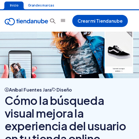
Inicio
Grandes marcas
Crear mi Tiendanube
Aníbal Fuentes Jara
Diseño
Cómo la búsqueda
visual mejora la
experiencia del usuario
en tu tienda online