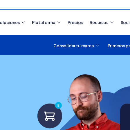
oluciones
Plataforma
Precios
Recursos
Soc
Consolidar tu marca
Primeros p
Artículos más leídos
¿Cómo es
Nube par
¿Cómo
funciona
Tiendanube?
Aprende a