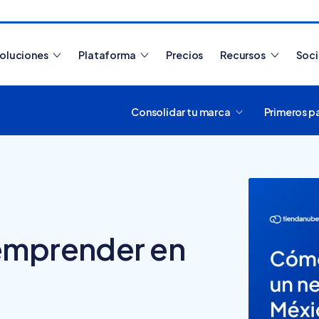
oluciones
Plataforma
Precios
Recursos
Soc
Consolidar tu marca
Primeros p
Artículos más leídos
emprender en
¿Cómo funciona
Tiendanube? Aprende a