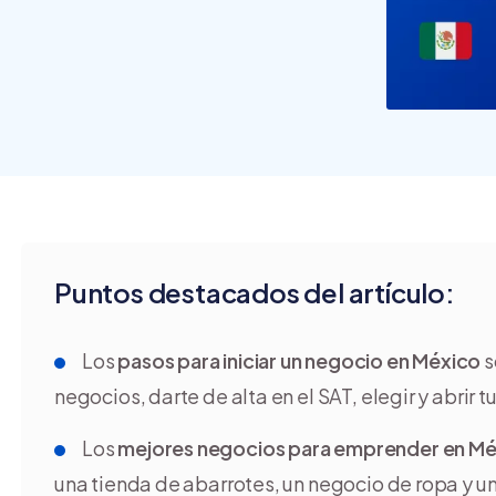
crear y usar una tienda
online
Puntos destacados del artículo:
Los
pasos para iniciar un negocio en México
s
negocios, darte de alta en el SAT, elegir y abrir 
Los
mejores negocios para emprender en Mé
una tienda de abarrotes, un negocio de ropa y u