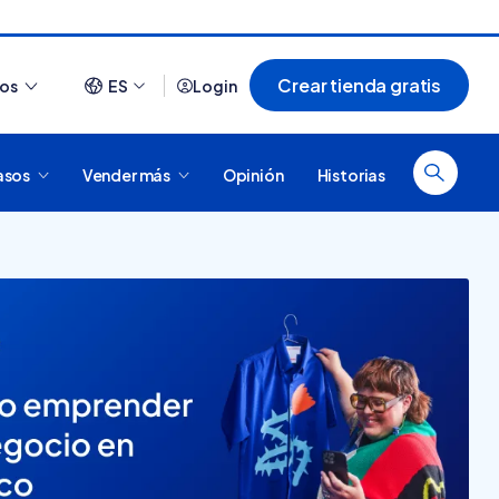
Crear tienda gratis
ios
ES
Login
asos
Vender más
Opinión
Historias
Ver todo
¿Cómo es comprar en
20 tiendas online
Tiendanube? Conocé
argentinas creadas con