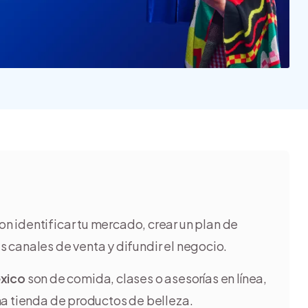
Nube para vender más
Tiendanube
on identificar tu mercado, crear un plan de
tus canales de venta y difundir el negocio.
xico
son de comida, clases o asesorías en línea,
na tienda de productos de belleza.