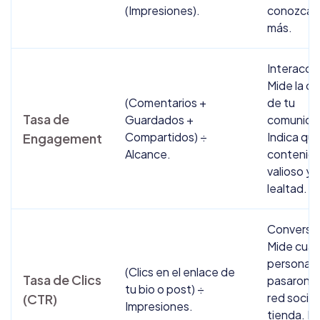
(Impresiones).
conozcan
más.
Interacci
Mide la ca
(Comentarios +
de tu
Tasa de
Guardados +
comunida
Compartidos) ÷
Indica que
Engagement
Alcance.
contenido
valioso y 
lealtad.
Conversió
Mide cuá
personas
(Clics en el enlace de
Tasa de Clics
pasaron d
tu bio o post) ÷
red social
(CTR)
Impresiones.
tienda. Es