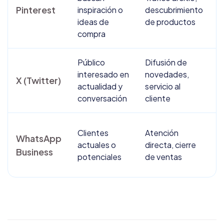
g
Pinterest
inspiración o
descubrimiento
t
ideas de
de productos
c
compra
Público
Difusión de
T
interesado en
novedades,
l
X (Twitter)
actualidad y
servicio al
e
conversación
cliente
r
M
Clientes
Atención
WhatsApp
a
actuales o
directa, cierre
y
Business
potenciales
de ventas
i