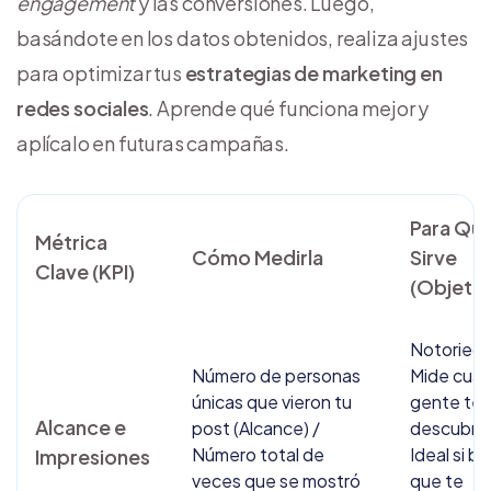
engagement
y las conversiones. Luego,
basándote en los datos obtenidos, realiza ajustes
para optimizar tus
estrategias de marketing en
redes sociales
. Aprende qué funciona mejor y
aplícalo en futuras campañas.
Para Qu
Métrica
Cómo Medirla
Sirve
Clave (KPI)
(Objetiv
Notoried
Número de personas
Mide cuá
únicas que vieron tu
gente te 
Alcance e
post (Alcance) /
descubri
Número total de
Ideal si b
Impresiones
veces que se mostró
que te