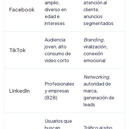
amplio,
atención al
c
Facebook
diverso en
cliente,
t
edad e
anuncios
c
intereses
segmentados
r
Audiencia
Branding
,
V
joven, alto
viralización,
s
TikTok
consumo de
conexión
d
video corto
emocional
e
Networking
,
Profesionales
autoridad de
P
LinkedIn
y empresas
marca,
c
(B2B)
generación de
c
leads
Usuarios que
P
buscan
Tráfico al sitio,