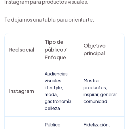
Instagram para productos visuales.
Te dejamos una tabla para orientarte:
Tipo de
Objetivo
E
Red social
público /
principal
Enfoque
Audiencias
C
visuales,
Mostrar
v
lifestyle,
productos,
Instagram
p
moda,
inspirar, generar
e
gastronomía,
comunidad
c
belleza
Público
Fidelización,
P