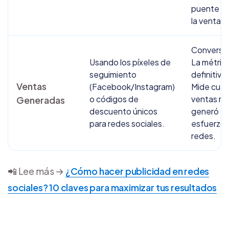
puente ha
la venta.
Conversió
Usando los píxeles de
La métric
seguimiento
definitiva.
Ventas
(Facebook/Instagram)
Mide cuá
o códigos de
ventas re
Generadas
descuento únicos
generó tu
para redes sociales.
esfuerzo 
redes.
📲 Lee más →
¿Cómo hacer publicidad en redes
sociales? 10 claves para maximizar tus resultados