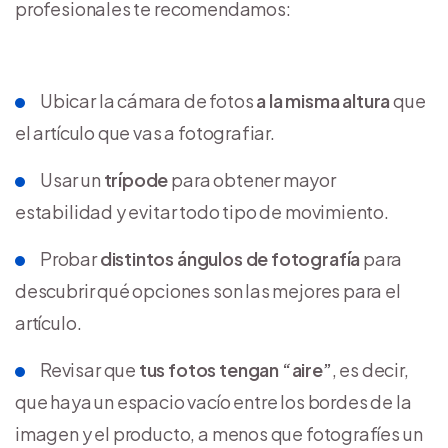
profesionales te recomendamos:
Ubicar la cámara de fotos
a la misma altura
que
el artículo que vas a fotografiar.
Usar un
trípode
para obtener mayor
estabilidad y evitar todo tipo de movimiento.
Probar
distintos ángulos de fotografía
para
descubrir qué opciones son las mejores para el
artículo.
Revisar que
tus fotos tengan “aire”
, es decir,
que haya un espacio vacío entre los bordes de la
imagen y el producto, a menos que fotografíes un