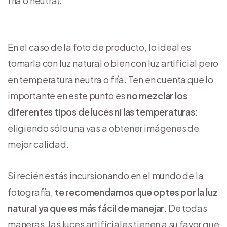
fría o neutra).
En el caso de la foto de producto, lo ideal es
tomarla con luz natural o bien con luz artificial pero
en temperatura neutra o fría. Ten en cuenta que lo
importante en este punto es
no mezclar los
diferentes tipos de luces ni las temperaturas
:
eligiendo sólo una vas a obtener imágenes de
mejor calidad.
Si recién estás incursionando en el mundo de la
fotografía,
te recomendamos que optes por la luz
natural ya que es más fácil de manejar
. De todas
maneras, las luces artificiales tienen a su favor que