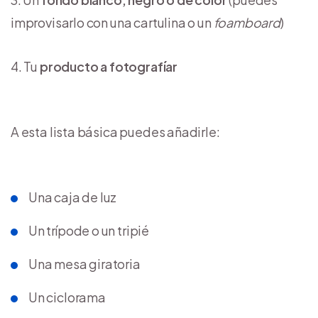
improvisarlo con una cartulina o un
foamboard
)
Tu
producto a fotografíar
A esta lista básica puedes añadirle:
Una caja de luz
Un trípode o un tripié
Una mesa giratoria
Un ciclorama