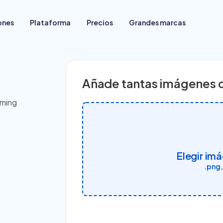
ones
Plataforma
Precios
Grandes marcas
Para quienes empiezan a vender
Añade tantas imágenes 
Migrar tu tienda de plataforma
Ya venden en redes sociales
oming
Tienen tienda física
Venden en marketplaces
Elegir im
.png,