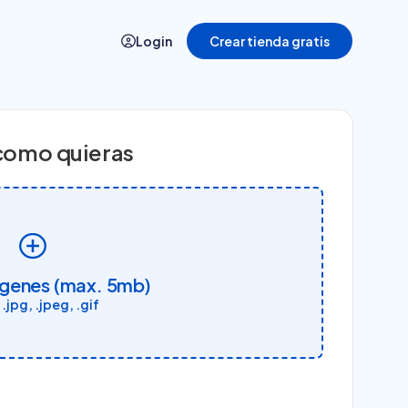
Login
Crear tienda gratis
Casos de éxito
como quieras
Historias de quienes crecieron con
Tiendanube
ágenes (max. 5mb)
 .jpg, .jpeg, .gif