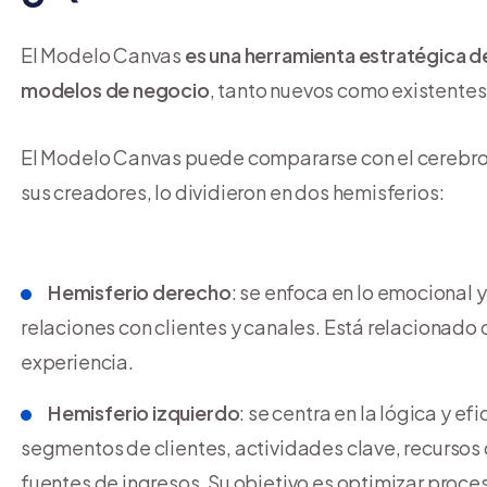
El Modelo Canvas
es una herramienta estratégica de 
modelos de negocio
, tanto nuevos como existentes
El Modelo Canvas puede compararse con el cerebr
sus creadores, lo dividieron en dos hemisferios:
Hemisferio derecho
: se enfoca en lo emocional 
relaciones con clientes y canales. Está relacionado 
experiencia.
Hemisferio izquierdo
: se centra en la lógica y e
segmentos de clientes, actividades clave, recursos 
fuentes de ingresos. Su objetivo es optimizar proces