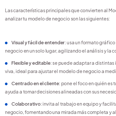
Las características principales que convierten al M
analizar tu modelo de negocio son las siguientes:
Visual y fácil de entender
: usa un formato gráfico
negocio en un solo lugar, agilizando el análisis y la
Flexible y editable
: se puede adaptar a distintas
viva, ideal para ajustar el modelo de negocio a med
Centrado en el cliente
: pone el foco en quién es t
ayuda a tomar decisiones alineadas con sus necesi
Colaborativo
: invita al trabajo en equipo y facil
negocio, fomentando una mirada más completa y a