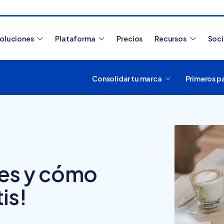
oluciones
Plataforma
Precios
Recursos
Soc
Consolidar tu marca
Primeros p
Artículos más leídos
es y cómo
tis!
¿Cómo funciona
Tiendanube? Aprende a