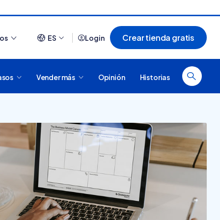
Crear tienda gratis
ios
ES
Login
asos
Vender más
Opinión
Historias
Ver todo
¿Cómo es comprar en
20 tiendas online
Tiendanube? Conocé
argentinas creadas con