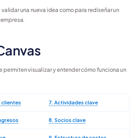
a validar una nueva idea como para rediseñar un
e empresa.
Canvas
 permiten visualizar y entender cómo funciona un
 clientes
7. Actividades clave
ingresos
8. Socios clave
ave
9. Estructura de costos