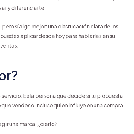
ar y diferenciarte.
 pero sí algo mejor: una
clasificación clara de los
puedes aplicar desde hoy para hablarles en su
 ventas.
or?
ervicio. Es la persona que decide si tu propuesta
o que vendes o incluso quien influye en una compra.
gir una marca, ¿cierto?