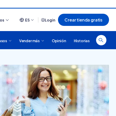
Crear tienda gratis
ios
ES
Login
asos
Vender más
Opinión
Historias
Ver todo
¿Cómo es comprar en
20 tiendas online
Tiendanube? Conocé
argentinas creadas con