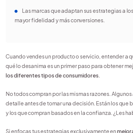
Las marcas que adaptan sus estrategias a los
mayor fidelidad y más conversiones.
Cuando vendes un producto o servicio, entender a q
qué lo desanima es un primer paso para obtener mej
los diferentes tipos de consumidores
.
No todos compran por las mismas razones. Algunos a
detalle antes de tomar una decisión. Están los que 
y los que compran basados en la confianza. ¿Les hab
Si enfocas tus estrategias exclusivamente en
mejora