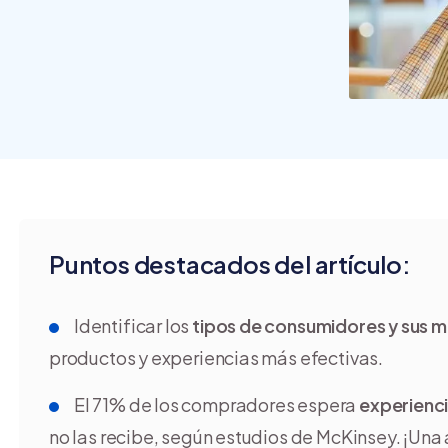
crear y usar una tienda
online
Puntos destacados del artículo:
Identificar los
tipos de consumidores y sus 
productos y experiencias más efectivas.
El 71% de los compradores espera
experienci
no las recibe, según estudios de McKinsey. ¡Una 