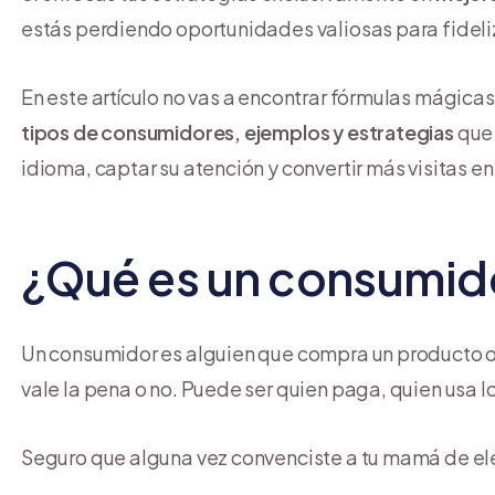
estás perdiendo oportunidades valiosas para fideliz
En este artículo no vas a encontrar fórmulas mágicas,
tipos de consumidores, ejemplos y estrategias
que 
idioma, captar su atención y convertir más visitas en
¿Qué es un consumid
Un consumidor es alguien que compra un producto o s
vale la pena o no. Puede ser quien paga, quien usa l
Seguro que alguna vez convenciste a tu mamá de ele