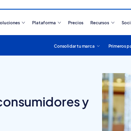
oluciones
Plataforma
Precios
Recursos
Soc
Consolidar tu marca
Primeros p
Artículos más leídos
 consumidores y
¿Cómo funciona
Tiendanube? Aprende a