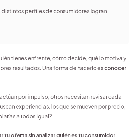
 distintos perfiles de consumidores logran
uién tienes enfrente, cómo decide, qué lo motiva y
ores resultados. Una forma de hacerlo es
conocer
ctúan por impulso, otros necesitan revisar cada
buscan experiencias, los que se mueven por precio,
larías a todos igual?
r tu oferta sin analizar quién es tu consumidor
,