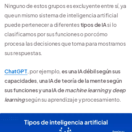
Ninguno de estos grupos es excluyente entre sí, ya
que un mismo sistema de inteligencia artificial
puede pertenecer a diferentes
tipos de IA
si lo
clasificamos por sus funciones o por cómo
procesa las decisiones que toma para mostrarnos
sus respuestas.
ChatGPT
, por ejemplo,
es una IA débil según sus
capacidades
,
una IA de teoría de la mente según
sus funciones y una IA de
machine learning
y
deep
learning
según su aprendizaje y procesamiento.