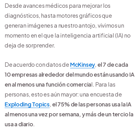
Desde avances médicos para mejorar los
diagnósticos, hasta motores gráficos que
generan imágenes a nuestro antojo, vivimos un
momento en el que la inteligencia artificial (IA) no
deja de sorprender.
De acuerdo con datos de
McKinsey
,
el 7 de cada
10 empresas alrededor del mundo están usando IA
en al menos una función comercia
l. Para las
personas, esto es aún mayor: una encuesta de
Exploding Topics
,
el 75% de las personas usa la IA
al menos una vez por semana, y más de un tercio la
usa a diario
.