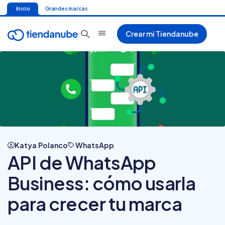
Inicio
Grandes marcas
Crear mi Tiendanube
Katya Polanco
WhatsApp
API de WhatsApp
Business: cómo usarla
para crecer tu marca