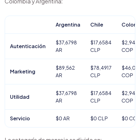
Colombia y Argentina:
Argentina
Chile
Colomb
$37,6798
$17,6584
$2,945
Autenticación
AR
CLP
COP
$89,562
$78,4917
$46,02
Marketing
AR
CLP
COP
$37,6798
$17,6584
$2,945
Utilidad
AR
CLP
COP
Servicio
$0 AR
$0 CLP
$0 CO
La categoría de mensaje se divide en: