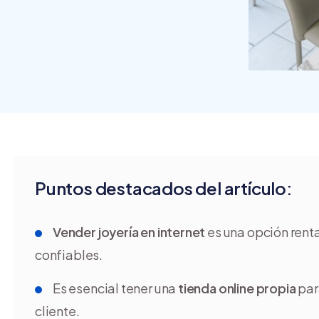
crear y usar una tienda
online
Puntos destacados del artículo:
Vender joyería en internet
es una opción renta
confiables.
Es esencial tener una
tienda online propia
par
cliente.