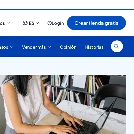
Crear tienda gratis
ios
ES
Login
asos
Vender más
Opinión
Historias
Ver todo
¿Cómo es comprar en
20 tiendas online
Tiendanube? Conocé
argentinas creadas con