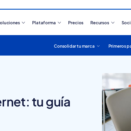
oluciones
Plataforma
Precios
Recursos
Soc
Consolidar tu marca
Primeros p
Artículos más leídos
rnet: tu guía
¿Cómo funciona
Tiendanube? Aprende a