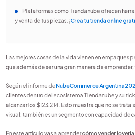
Plataformas como Tiendanube ofrecen herram
y venta de tus piezas. ¡
Crea tu tienda online grat
Las mejores cosas de la vida vienen en empaques peq
que además de ser una gran manera de emprender, v
Según el informe de
NubeCommerce Argentina 20
clientes dentro del ecosistema Tiendanube y su tic
alcanzar los $123.214. Esto muestra que no se trata 
visual: también es un segmento con capacidad de ca
En este artículo vas a aprender
cómo vender joyería 