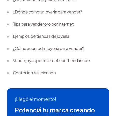
¿Dónde comprar joyería para vender?
Tips para vender oro por internet
Ejemplos de tiendas de joyería
¿Cómo acomodar joyería para vender?
Vende joyas por internet con Tiendanube
Contenido relacionado
¡Llegó el momento!
Potenciá tu marca creando