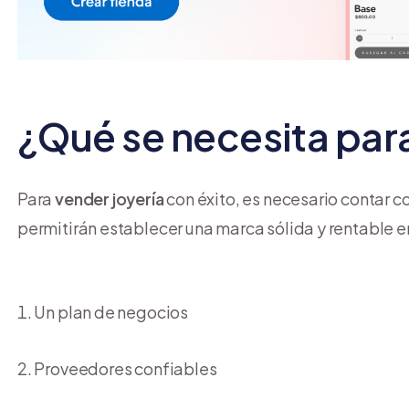
¿Qué se necesita para
Para
vender joyería
con éxito, es necesario contar c
permitirán establecer una marca sólida y rentable en
Un plan de negocios
Proveedores confiables