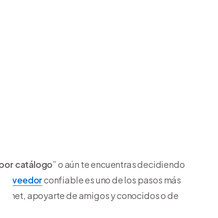
 por catálogo
” o aún te encuentras decidiendo
proveedor
confiable es uno de los pasos más
ternet, apoyarte de amigos y conocidos o de