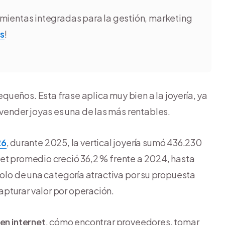
ientas integradas para la gestión, marketing
is
!
ueños. Esta frase aplica muy bien a la joyería, ya
ender joyas es una de las más rentables.
26
, durante 2025, la vertical joyería sumó 436.230
ket promedio creció 36,2 % frente a 2024, hasta
solo de una categoría atractiva por su propuesta
pturar valor por operación.
en internet
, cómo encontrar proveedores, tomar