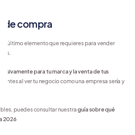
to de compra
, el último elemento que requieres para vender
ctos.
lusivamente para tu marca y la venta de tus
lientes al ver tu negocio como una empresa sería y
ables, puedes consultar nuestra
guía sobre qué
ra 2026