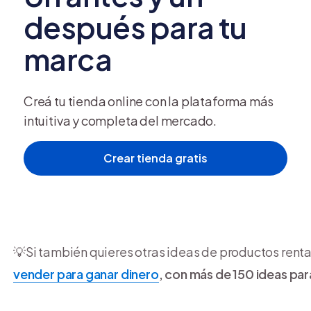
después para tu
marca
3. Una página web con carri
Sabiendo que
es rentable vender joyas por internet
Creá tu tienda online con la plataforma más
intuitiva y completa del mercado.
joyería es crear tu
página web
y así vender tus produ
Crear tienda gratis
De ese modo, tendrás un canal propio,
dedicado exc
artículos
, además de ganar la confianza de nuevos c
establecida.
💡Si también quieres otras ideas de productos rent
vender para ganar dinero
, con más de 150 ideas pa