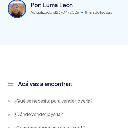
Por: Luma León
Actualizado el
23/04/2026
8 min de lectura
Acá vas a encontrar:
¿Qué se necesita para vender joyería?
¿Dónde vender joyería?
¿Cómo vender joyería en internet?