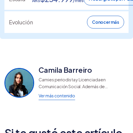
ARS
/mes
Evolución
Conocer más
Camila Barreiro
Cami es periodista y Licenciada en
Comunicación Social. Además de
desempeñarse como creativa, ama descubrir
Ver más contenido
nuevas propuestas gastronómicas y ver
películas.
Si te gustó este artículo