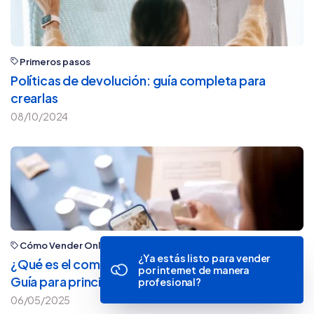
Primeros pasos
Políticas de devolución: guía completa para
crearlas
08/10/2024
Cómo Vender Online
¿Ya estás listo para vender
¿Qué es el comercio electrónico o e-commerce?
por internet de manera
Guía para principiantes
profesional?
06/05/2025