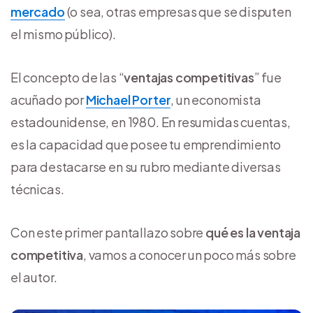
mercado
(o sea, otras empresas que se disputen
el mismo público).
El concepto de las “
ventajas competitivas
” fue
acuñado por
Michael Porter
, un economista
estadounidense, en 1980. En resumidas cuentas,
es la capacidad que posee tu emprendimiento
para destacarse en su rubro mediante diversas
técnicas.
Con este primer pantallazo sobre
qué es la ventaja
competitiva
, vamos a conocer un poco más sobre
el autor.