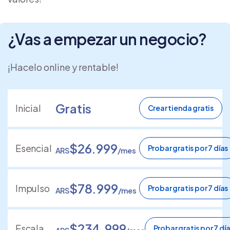
¿Vas a empezar un negocio?
¡Hacelo online y rentable!
Gratis
Inicial
Crear tienda gratis
$26.999
Esencial
Probar gratis por 7 días
ARS
/mes
$78.999
Impulso
Probar gratis por 7 días
ARS
/mes
$234.999
Escala
Probar gratis por 7 dí