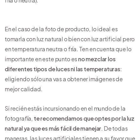
fría o neutra).
En el caso de la foto de producto, lo ideal es
tomarla con luz natural o bien con luz artificial pero
en temperatura neutra o fría. Ten en cuenta que lo
importante en este punto es
no mezclar los
diferentes tipos de luces ni las temperaturas
:
eligiendo sólo una vas a obtener imágenes de
mejor calidad.
Si recién estás incursionando en el mundo de la
fotografía,
te recomendamos que optes por la luz
natural ya que es más fácil de manejar
. De todas
maneras, las luces artificiales tienen a su favor que