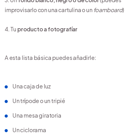
improvisarlo con una cartulina o un
foamboard
)
Tu
producto a fotografíar
A esta lista básica puedes añadirle:
Una caja de luz
Un trípode o un tripié
Una mesa giratoria
Un ciclorama