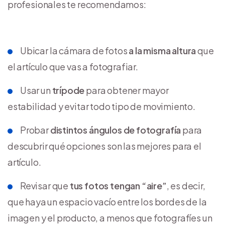
profesionales te recomendamos:
Ubicar la cámara de fotos
a la misma altura
que
el artículo que vas a fotografiar.
Usar un
trípode
para obtener mayor
estabilidad y evitar todo tipo de movimiento.
Probar
distintos ángulos de fotografía
para
descubrir qué opciones son las mejores para el
artículo.
Revisar que
tus fotos tengan “aire”
, es decir,
que haya un espacio vacío entre los bordes de la
imagen y el producto, a menos que fotografíes un