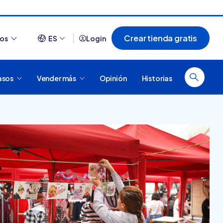
Crear tienda gratis
ios
ES
Login
asos
Vender más
Opinión
Historias
Ver todo
¿Cómo es comprar en
20 tiendas online
Tiendanube? Conocé
argentinas creadas con