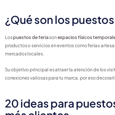
¿Qué son los puestos 
Los
puestos de feria
son
espacios físicos temporal
productos o servicios en eventos como ferias artes
mercados locales.
Su objetivo principal es atraer la atención de los vi
conexiones valiosas para tu marca, por eso decorarl
20 ideas para puestos
más clientes