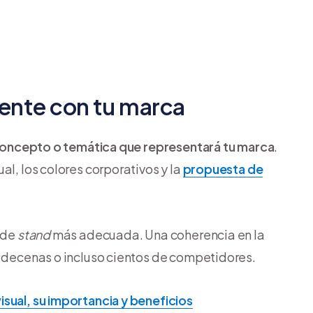
rente con tu marca
 concepto o temática que representará tu marca
.
al, los colores corporativos y la
propuesta de
n de
stand
más adecuada. Una coherencia en la
y decenas o incluso cientos de competidores.
visual, su importancia y beneficios