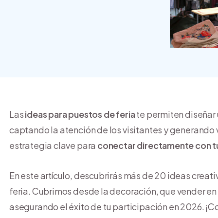
crear y usar una tienda
online
Las
ideas para puestos de feria
te permiten diseñar 
captando la atención de los visitantes y generando 
estrategia clave para
conectar directamente con tu
En este artículo, descubrirás más de 20 ideas creati
feria. Cubrimos desde la decoración, que vender en u
asegurando el éxito de tu participación en 2026. 