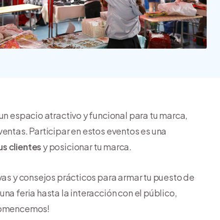
Nube para vender más
Tiendanube
un espacio atractivo y funcional para tu marca,
ventas. Participar en estos eventos es una
s clientes
y posicionar tu marca.
vas y consejos prácticos para armar tu puesto de
na feria hasta la interacción con el público,
¡Comencemos!