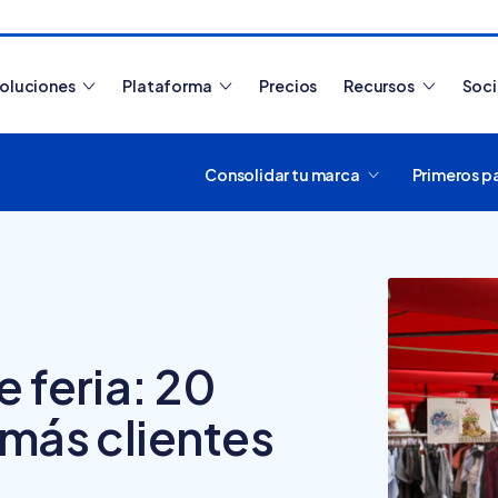
oluciones
Plataforma
Precios
Recursos
Soc
Consolidar tu marca
Primeros p
Artículos más leídos
 feria: 20
 más clientes
¿Cómo funciona
Tiendanube? Aprende a