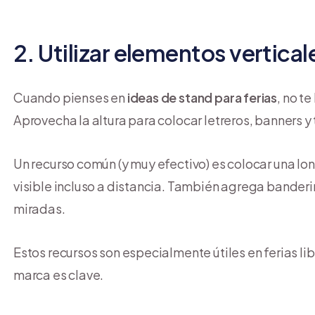
2. Utilizar elementos vertical
Cuando pienses en
ideas de stand para ferias
, no t
Aprovecha la altura para colocar letreros, banners y
Un recurso común (y muy efectivo) es colocar una lon
visible incluso a distancia. También agrega banderi
miradas.
Estos recursos son especialmente útiles en ferias li
marca es clave.