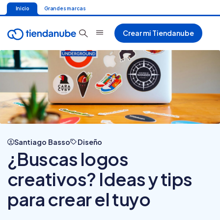
Inicio
Grandes marcas
Crear mi Tiendanube
Santiago Basso
Diseño
¿Buscas logos
creativos? Ideas y tips
para crear el tuyo