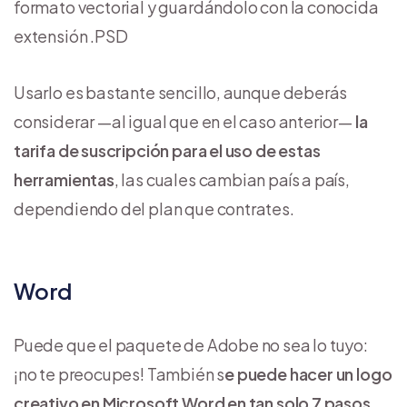
formato vectorial y guardándolo con la conocida
extensión .PSD
Usarlo es bastante sencillo, aunque deberás
considerar —al igual que en el caso anterior—
la
tarifa de suscripción para el uso de estas
herramientas
, las cuales cambian país a país,
dependiendo del plan que contrates.
Word
Puede que el paquete de Adobe no sea lo tuyo:
¡no te preocupes! También s
e puede hacer un logo
creativo en Microsoft Word en tan solo 7 pasos
.