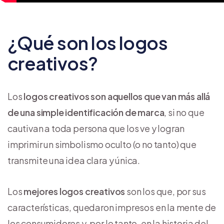
¿Qué son los logos
creativos?
Los
logos creativos son aquellos que van más allá
de una simple identificación de marca
, si no que
cautivan a toda persona que los ve y logran
imprimir un simbolismo oculto (o no tanto) que
transmite una idea clara y única.
Los
mejores logos creativos
son los que, por sus
características, quedaron impresos en la mente de
los consumidores y, por lo tanto, en la historia del