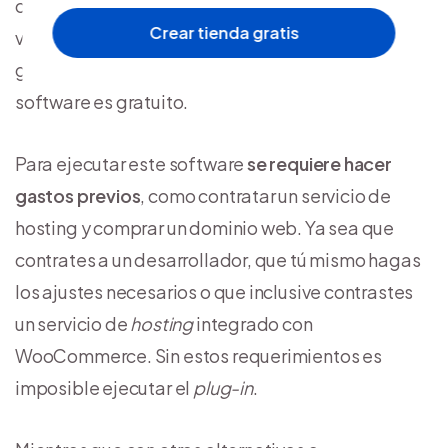
comunidad de usuarios. Sin embargo, muchas
Crear tienda gratis
veces se confunde que esta plataforma es
gratuita, ya que el empleo y descarga del
software es gratuito.
Para ejecutar este software
se requiere hacer
gastos previos
, como contratar un servicio de
hosting y comprar un dominio web. Ya sea que
contrates a un desarrollador, que tú mismo hagas
los ajustes necesarios o que inclusive contrastes
un servicio de
hosting
integrado con
WooCommerce. Sin estos requerimientos es
imposible ejecutar el
plug-in
.