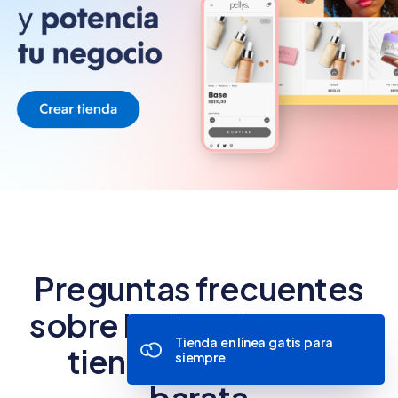
Preguntas frecuentes
sobre la plataforma de
Tienda en línea gatis para
tienda online más
siempre
barata