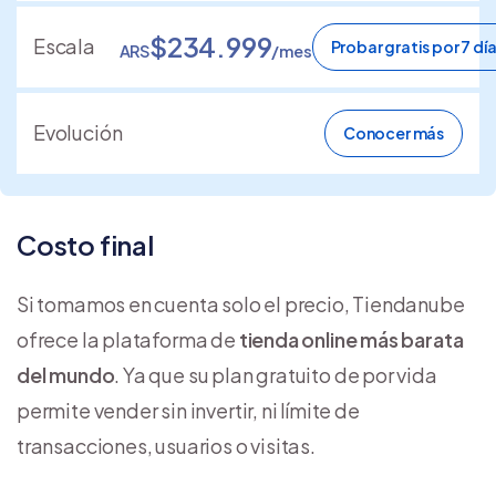
$234.999
Escala
Probar gratis por 7 dí
ARS
/mes
Evolución
Conocer más
Costo final
Si tomamos en cuenta solo el precio, Tiendanube
ofrece la plataforma de
tienda online más barata
del mundo
. Ya que su plan gratuito de por vida
permite vender sin invertir, ni límite de
transacciones, usuarios o visitas.