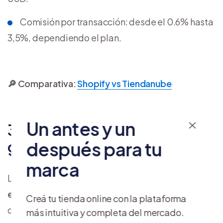
Comisión por transacción: desde el 0.6% hasta
3,5%, dependiendo el plan.
🔎 Comparativa:
Shopify vs Tiendanube
Un antes y un
3. WooCommerce – software
gratuito y costos adicionales
después para tu
marca
La plataforma de e-commerce de código abierto
es una de las más populares a nivel mundial
,
Creá tu tienda online con la plataforma
debido a su flexibilidad, personalización y gran
más intuitiva y completa del mercado.