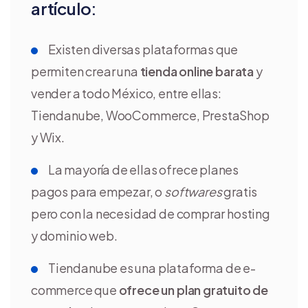
artículo:
Existen diversas plataformas que
permiten crear una
tienda online barata
y
vender a todo México, entre ellas:
Tiendanube, WooCommerce, PrestaShop
y Wix.
La mayoría de ellas ofrece planes
pagos para empezar, o
softwares
gratis
pero con la necesidad de comprar hosting
y dominio web.
Tiendanube es una plataforma de e-
commerce que
ofrece un plan gratuito de