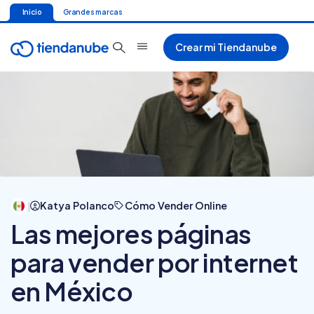
Inicio
Grandes marcas
Crear mi Tiendanube
Katya Polanco
Cómo Vender Online
|
Las mejores páginas
para vender por internet
en México