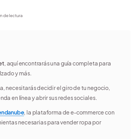
in de lectura
et
, aquí encontrarás una guía completa para
lzado y más.
, necesitarás decidir el giro de tu negocio,
nda en línea y abrir sus redes sociales.
Tiendanube
, la plataforma de e-commerce con
mientas necesarias para vender ropa por