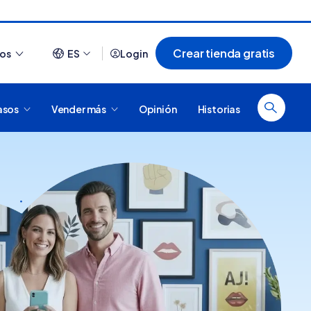
Crear tienda gratis
ios
ES
Login
asos
Vender más
Opinión
Historias
Ver todo
¿Cómo es comprar en
20 tiendas online
Tiendanube? Conocé
argentinas creadas con