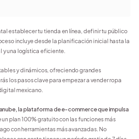
al establecer tu tienda en línea, definir tu público
ceso incluye desde la planificación inicial hasta la
y una logística eficiente.
ntables y dinámicos, ofreciendo grandes
irás los pasos clave para empezar a vender ropa
digital mexicano.
anube, la plataforma de e-commerce que impulsa
ge un plan 100% gratuito con las funciones más
pago con herramientas más avanzadas. No
lanes con costo tienen un período gratis de 7 días.