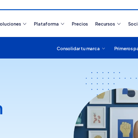
oluciones
Plataforma
Precios
Recursos
Soc
Consolidar tu marca
Primeros p
Artículos más leídos
n
¿Cómo funciona
Tiendanube? Aprende a