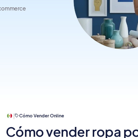
crear y usar una tienda
e-commerce
online
|
Cómo Vender Online
Cómo vender ropa por