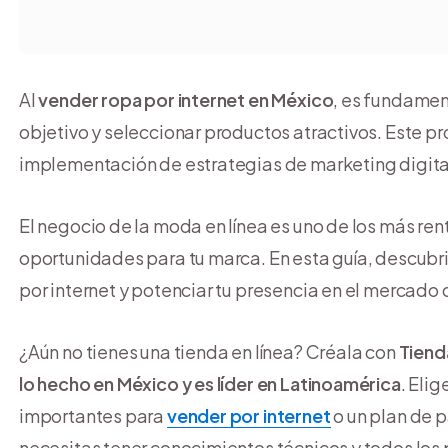
Al
vender ropa por internet en México
, es fundament
objetivo y seleccionar productos atractivos. Este pro
implementación de estrategias de marketing digital 
El negocio de la moda en línea es uno de los más re
oportunidades para tu marca. En esta guía, descubr
por internet y potenciar tu presencia en el mercado 
¿Aún no tienes una tienda en línea? Créala con
Tiend
lo hecho en México y es líder en Latinoamérica
. Eli
importantes para
vender por internet
o un plan de 
necesitas tener conocimientos técnicos y todos los p