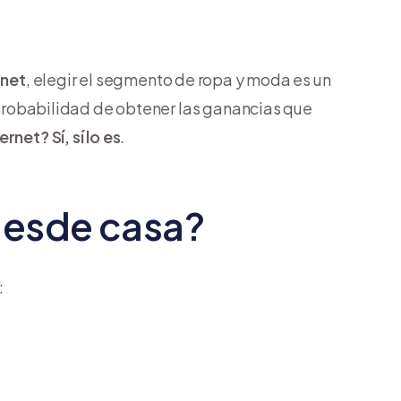
rnet
, elegir el segmento de ropa y moda es un
a probabilidad de obtener las ganancias que
rnet? Sí, sí lo es
.
desde casa?
: