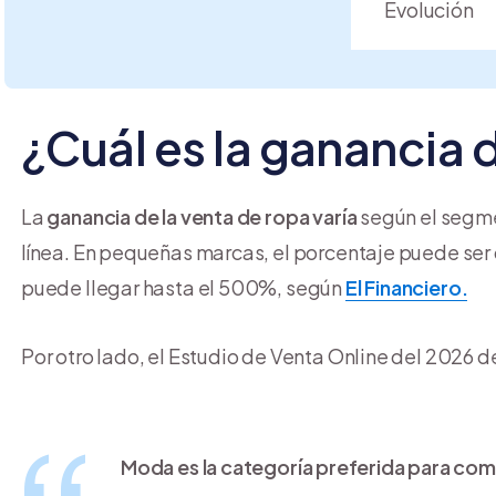
Evolución
¿Cuál es la ganancia 
La
ganancia de la venta de ropa varía
según el segme
línea. En pequeñas marcas, el porcentaje puede ser
puede llegar hasta el 500%, según
El Financiero.
Por otro lado, el Estudio de Venta Online del 2026 d
Moda es la categoría preferida para comp