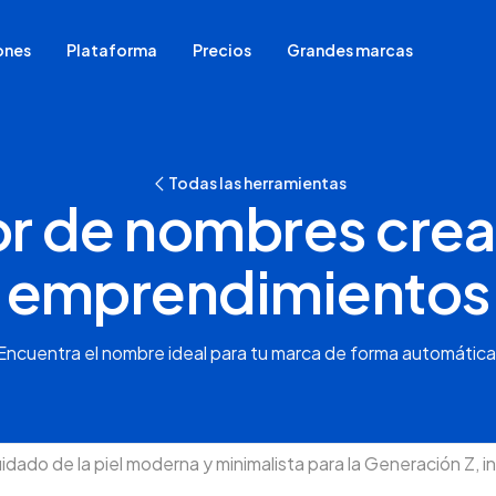
ones
Plataforma
Precios
Grandes marcas
Para quienes empiezan a vender
Todas las herramientas
Migrar tu tienda de plataforma
 de nombres crea
Ya venden en redes sociales
Tienen tienda física
emprendimientos
Venden en marketplaces
Encuentra el nombre ideal para tu marca de forma automática