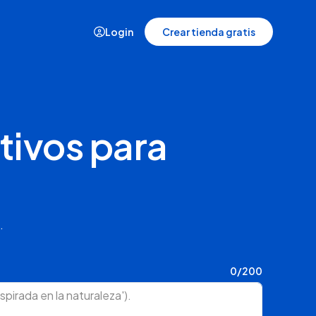
Login
Crear tienda gratis
Casos de éxito
tivos para
Historias de quienes crecieron con
Tiendanube
.
0
/200