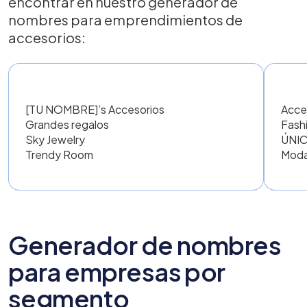
encontrar en nuestro generador de
nombres para emprendimientos de
accesorios:
[TU NOMBRE]’s Accesorios
Acce
Grandes regalos
Fash
Sky Jewelry
ÚNIC
Trendy Room
Moda
Generador de nombres
para empresas por
segmento