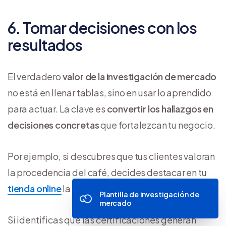
6. Tomar decisiones con los
resultados
El verdadero
valor de la investigación de mercado
no está en llenar tablas, sino en usar lo aprendido
para actuar. La clave es
convertir los hallazgos en
decisiones concretas
que fortalezcan tu negocio.
Por ejemplo, si descubres que tus clientes valoran
la procedencia del café, decides destacar en tu
tienda online
la finca y la región de origen.
Plantilla de investigación de
mercado
Si identificas que las certificaciones generan