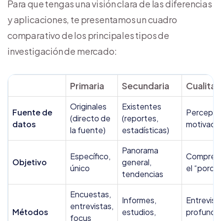
Para que tengas una visión clara de las diferencias
y aplicaciones, te presentamos un cuadro
comparativo de los principales tipos de
investigación de mercado:
Primaria
Secundaria
Cualitat
Originales
Existentes
Fuente de
Percepci
(directo de
(reportes,
datos
motivaci
la fuente)
estadísticas)
Panorama
Específico,
Compren
Objetivo
general,
único
el “porqu
tendencias
Encuestas,
Informes,
Entrevist
entrevistas,
Métodos
estudios,
profundi
focus