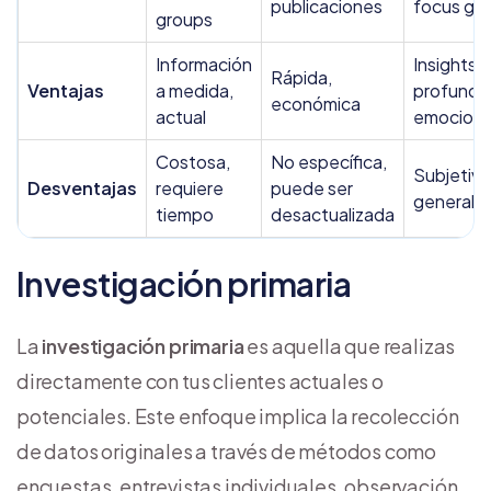
publicaciones
focus gr
groups
Información
Insights
Rápida,
Ventajas
a medida,
profundo
económica
actual
emocion
Costosa,
No específica,
Subjetiva
Desventajas
requiere
puede ser
generaliz
tiempo
desactualizada
Investigación primaria
La
investigación primaria
es aquella que realizas
directamente con tus clientes actuales o
potenciales. Este enfoque implica la recolección
de datos originales a través de métodos como
encuestas, entrevistas individuales, observación