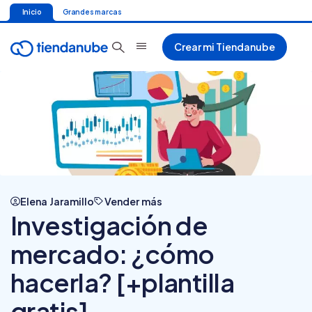
Inicio
Grandes marcas
Crear mi Tiendanube
Elena Jaramillo
Vender más
Investigación de
mercado: ¿cómo
hacerla? [+plantilla
gratis]