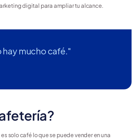
arketing digital para ampliar tu alcance.
o hay mucho café."
afetería?
o es solo café lo que se puede vender en una