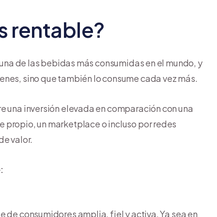
s rentable?
e una de las bebidas más consumidas en el mundo, y
menes, sino que también lo consume cada vez más.
re una inversión elevada en comparación con una
 propio, un marketplace o incluso por redes
de valor.
:
se de consumidores amplia, fiel y activa. Ya sea en