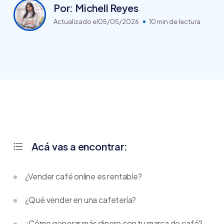
Por: Michell Reyes
Actualizado el
05/05/2026
10 min de lectura
Acá vas a encontrar:
¿Vender café online es rentable?
¿Qué vender en una cafetería?
¿Cómo generar más dinero con tu marca de café?