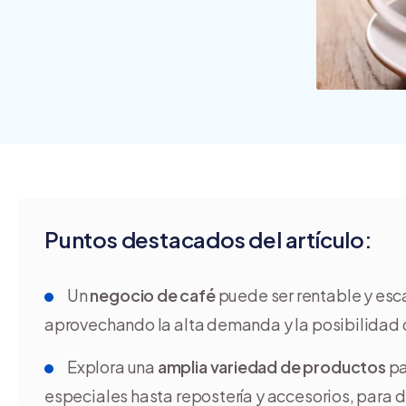
crear y usar
una tienda
online
Puntos destacados del artículo:
Un
negocio de café
puede ser rentable y esca
aprovechando la alta demanda y la posibilidad 
Explora una
amplia variedad de productos
pa
especiales hasta repostería y accesorios, para di