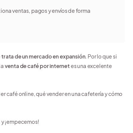
iona ventas, pagos y envíos de forma
se trata de un mercado en expansión
. Por lo que si
la
venta de café por internet
es una excelente
der café online, qué vender en una cafetería y cómo
ra y ¡empecemos!