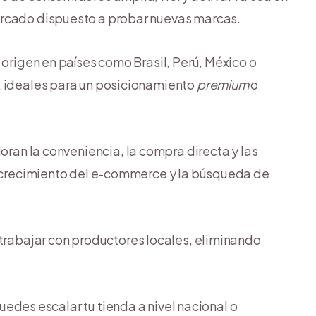
ercado dispuesto a probar nuevas marcas.
e origen en países como Brasil, Perú, México o
, ideales para un posicionamiento
premium
o
loran la conveniencia, la compra directa y las
el crecimiento del e-commerce y la búsqueda de
trabajar con productores locales, eliminando
 puedes escalar tu tienda a nivel nacional o