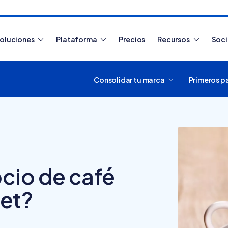
oluciones
Plataforma
Precios
Recursos
Soc
Consolidar tu marca
Primeros p
Artículos más leídos
cio de café
¿Cómo es
Nube par
net?
¿Cómo
funciona
Tiendanube?
Aprende a