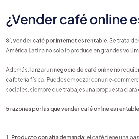
¿Vender café online e
Sí, vender café por internet es rentable
. Se trata d
América Latina no solo lo produce en grandes volú
Además, lanzar un
negocio de café online
no requie
cafetería física. Puedes empezar con un e-commerce
sociales, siempre que trabajes una propuesta clara 
5 razones por las que vender café online es rentable
Producto con alta demanda
: el café tiene una ba