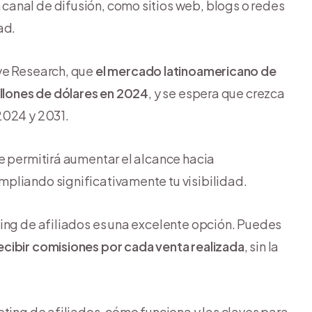
anal de difusión, como sitios web, blogs o redes
ad.
ve Research, que
el mercado latinoamericano de
illones de dólares en 2024
, y se espera que crezca
2024 y 2031.
e permitirá aumentar el alcance hacia
pliando significativamente tu visibilidad.
ting de afiliados es una excelente opción. Puedes
ecibir comisiones por cada venta realizada
, sin la
eting de afiliados, cómo funciona y las claves para