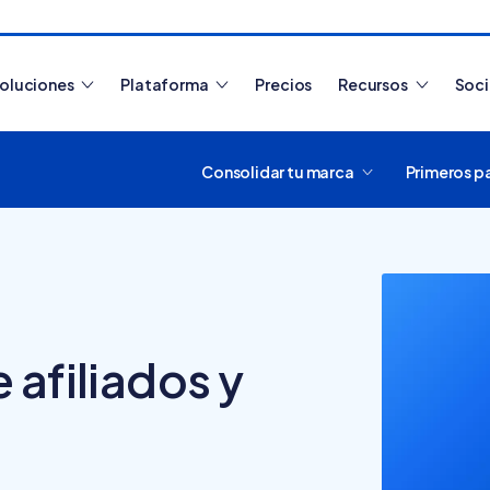
oluciones
Plataforma
Precios
Recursos
Soc
Consolidar tu marca
Primeros p
Artículos más leídos
 afiliados y
¿Cómo funciona
Tiendanube? Aprende a