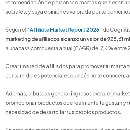
recomendación de personas o marcas que tienen un c
sociales, y cuya opinión es valorada por su comunid
Según el
“Affiliate Market Report 2026”
de Cogniti
marketing de afiliados alcanzó un valor de 925,61 m
a una tasa compuesta anual (CAGR) del 7,4 % entre 
Crear una red de afiliados para promover tu marca t
consumidores potenciales que aún no te conocen, am
Además, si buscas generar ingresos extra, el marke
promocionar productos que realmente te gustan y
r
necesidad de desarrollar tus propios productos.
En esta guía completa, vas a conocer qué es el mark