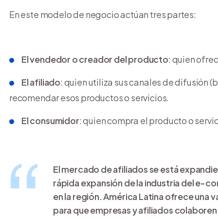
En este modelo de negocio actúan tres partes:
El vendedor o creador del producto
: quien ofre
El afiliado
: quien utiliza sus canales de difusión (
recomendar esos productos o servicios.
El consumidor
: quien compra el producto o servi
El mercado de afiliados se está expandien
rápida expansión de la industria del e-c
en la región. América Latina ofrece una
para que empresas y afiliados colabore