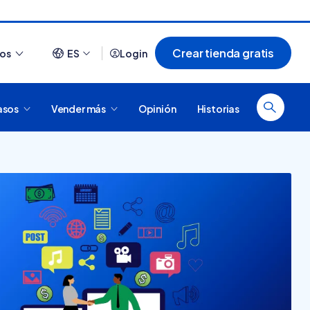
Crear tienda gratis
ios
ES
Login
asos
Vender más
Opinión
Historias
Ver todo
¿Cómo es comprar en
20 tiendas online
Tiendanube? Conocé
argentinas creadas con