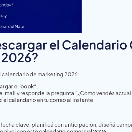
cargar el Calendario
 2026?
l calendario de marketing 2026:
argar e-book”.
 e-mail y respondé la pregunta “¿Cómo vendés actua
bí el calendario en tu correo al instante
fecha clave: planificá con anticipación, diseñá cam
mo nivel con este
calendario comercial 2026
.