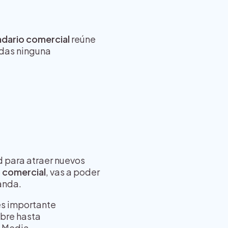
ndario comercial
reúne
rdas ninguna
 para atraer nuevos
 comercial
, vas a poder
anda.
es importante
bre hasta
d Media