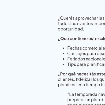
¿Querés aprovechar las
todos los eventos impor
oportunidad.
¿Qué contiene este cal
Fechas comerciale
Consejos para dis
Feriados nacionale
Tips para planific
¿Por qué necesitás est
clientes, fidelizar los 
planificar con tiempo 
“La temporada nav
preparar un plan 
principios de ener