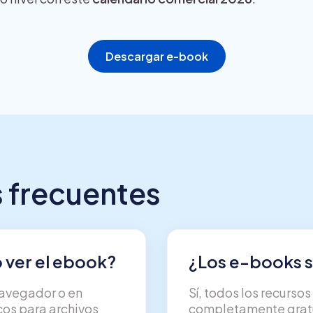
Descargar e-book
 frecuentes
ver el ebook?
¿Los e-books s
navegador o en
Sí, todos los recurso
os para archivos
completamente gratui