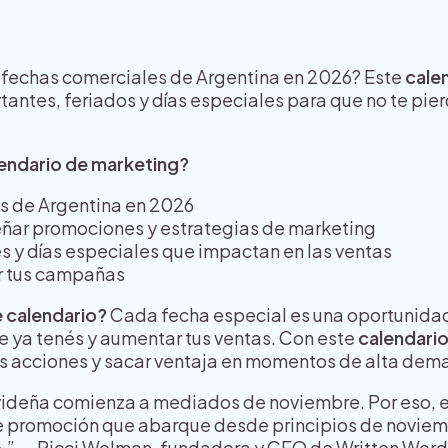
 fechas comerciales de Argentina en 2026? Este
cale
tantes, feriados y días especiales para que no te pie
endario de marketing?
s de Argentina en 2026
eñar promociones y estrategias de marketing
s y días especiales que impactan en las ventas
ar tus campañas
e calendario?
Cada fecha especial es una oportunidad
que ya tenés y aumentar tus ventas. Con este
calendario
tus acciones y sacar ventaja en momentos de alta dem
ideña comienza a mediados de noviembre. Por eso, 
de promoción que abarque desde principios de noviem
o.” — Ricci Wolman, fundadora y CEO de Written Wor