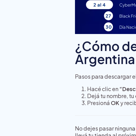
¿Cómo des
Argentina
Pasos para descargar e
Hacé clic en
“Desc
Dejá tu nombre, tu
Presioná
OK
y reci
No dejes pasar ninguna 
llevá tu tienda al próxi