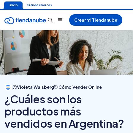
Inicio
Grandes marcas
Crear mi Tiendanube
Violeta Waisberg
Cómo Vender Online
|
¿Cuáles son los
productos más
vendidos en Argentina?