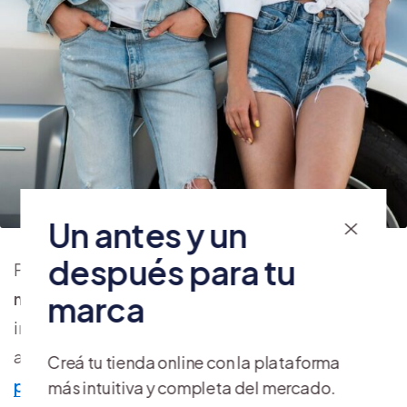
Un antes y un
después para tu
Para comprender mejor cuáles son los
productos
más vendidos en Argentina
del sector
marca
indumentaria es esencial tener en cuenta algunos
aspectos clave. Si te preguntabas “
qué negocio
Creá tu tienda online con la plataforma
puedo emprender
“, quizá la respuesta ideal para
más intuitiva y completa del mercado.