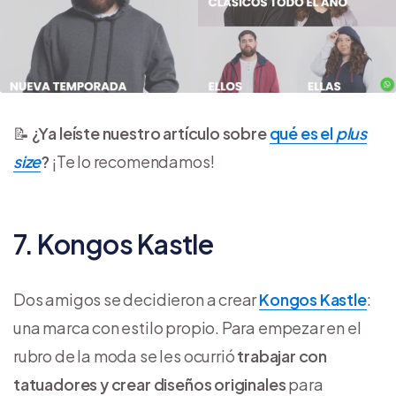
📝
¿Ya leíste nuestro artículo sobre
qué es el
plus
size
?
¡Te lo recomendamos!
7. Kongos Kastle
Dos amigos se decidieron a crear
Kongos Kastle
:
una marca con estilo propio. Para empezar en el
rubro de la moda se les ocurrió
trabajar con
tatuadores y crear diseños originales
para