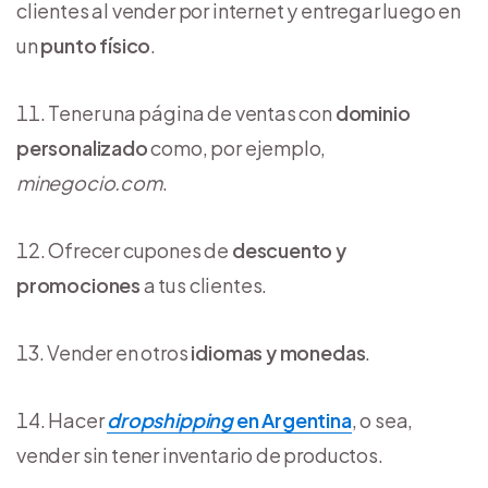
clientes al vender por internet y entregar luego en
un
punto físico
.
Tener una página de ventas con
dominio
personalizado
como, por ejemplo,
minegocio.com
.
Ofrecer cupones de
descuento y
promociones
a tus clientes.
Vender en otros
idiomas y monedas
.
Hacer
dropshipping
en Argentina
, o sea,
vender sin tener inventario de productos.