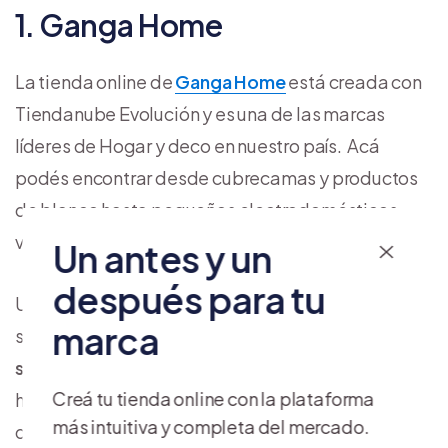
1. Ganga Home
La tienda online de
Ganga Home
está creada con
Tiendanube Evolución y es una de las marcas
líderes de Hogar y deco en nuestro país. Acá
podés encontrar desde cubrecamas y productos
de blanco hasta pequeños electrodomésticos,
vajilla y artículos decorativos.
Un antes y un
después para tu
Uno de sus principales diferenciales, además de
marca
sus precios bajos, es su
fuerte presencia en redes
sociales
, donde los dueños de la marca aparecen
Creá tu tienda online con la plataforma
hablándole a su audiencia y mostrando el detrás
más intuitiva y completa del mercado.
de escena del negocio.