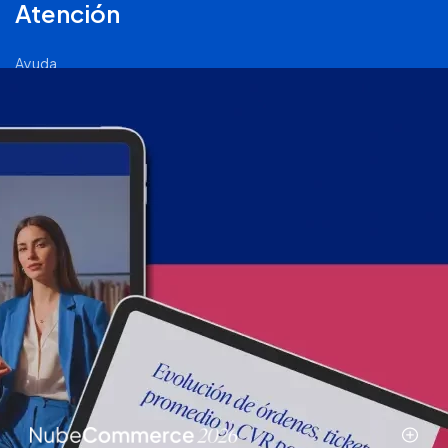
Atención
Ayuda
Comunidad Nube
Página de Status
2011 - 2026 © Tiendanube - Todos los derechos reservados.
Términos y condiciones
.
Políticas de privacidad
.
Políticas de
calidad
.