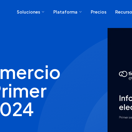
Soluciones
Plataforma
Precios
Recurso
omercio
Primer
2024