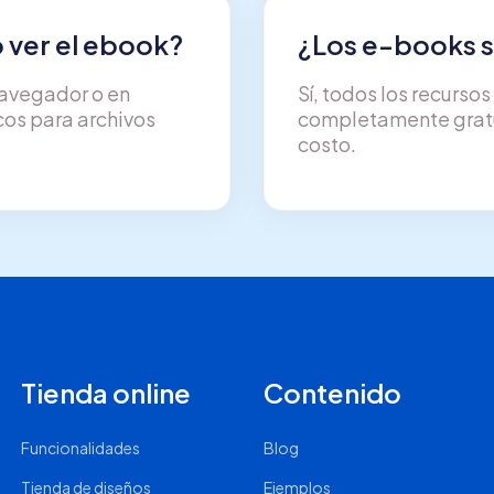
ver el ebook?
¿Los e-books s
navegador o en
Sí, todos los recurso
os para archivos
completamente gratui
costo.
Tienda online
Contenido
Funcionalidades
Blog
Tienda de diseños
Ejemplos