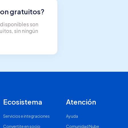
on gratuitos?
s disponibles son
tos, sin ningún
Ecosistema
Atención
Servicios e integraciones
Ayuda
Convertite en socio
Comunidad Nube