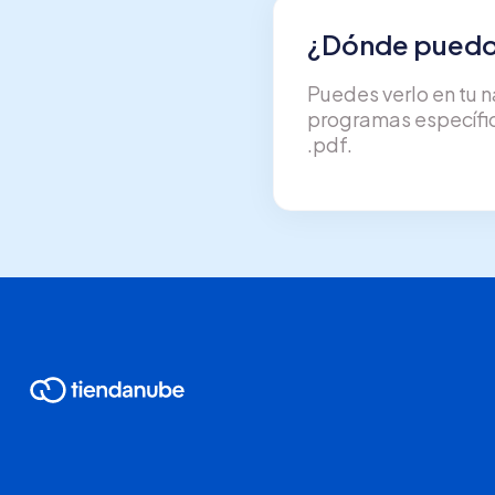
¿Dónde puedo 
Puedes verlo en tu 
programas específic
.pdf.