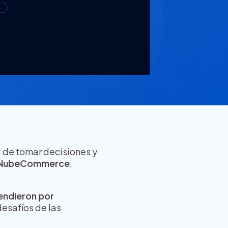
a de tomar decisiones y
NubeCommerce
,
endieron por
desafíos de las