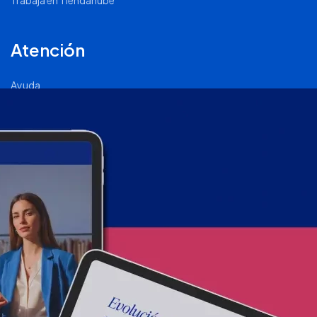
Trabajá en Tiendanube
Atención
Ayuda
Comunidad Nube
Página de Status
2011 - 2026 © Tiendanube - Todos los derechos reservados.
Términos y condiciones
.
Políticas de privacidad
.
Políticas de
calidad
.