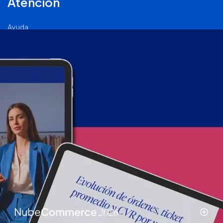
Atención
Ayuda
Comunidad Nube
Página de Status
2011 - 2026 © Tiendanube - Todos los derechos reservados.
Términos y condiciones
.
Políticas de privacidad
.
Políticas de
calidad
.