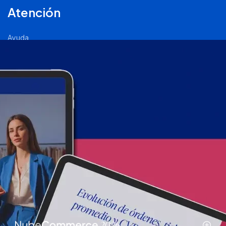
Atención
Ayuda
Comunidad Nube
Página de Status
2011 - 2026 © Tiendanube - Todos los derechos reservados.
Términos y condiciones
.
Políticas de privacidad
.
Políticas de
calidad
.