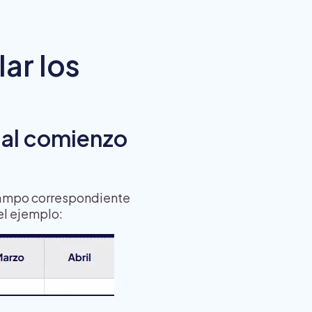
lar los
a al comienzo
l campo correspondiente
el ejemplo: