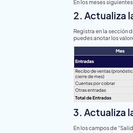
En los meses siguientes, 
2. Actualiza 
Registra en la sección 
puedes anotar los valore
3. Actualiza l
En los campos de “Salid