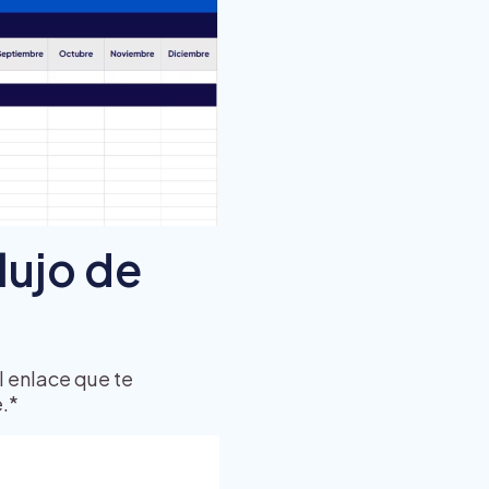
lujo de
l enlace que te
e.*