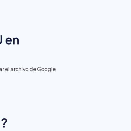
U en
ar el archivo de Google
U?