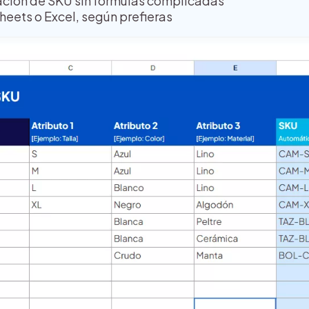
ación de SKU sin fórmulas complicadas
heets o Excel, según prefieras