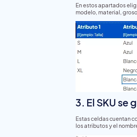
En estos apartados elig
modelo, material, grosor
3. El SKU se
Estas celdas cuentan co
los atributos y el nombr