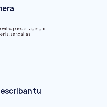
mera
 móviles puedes agregar
tenis, sandalias,
describan tu