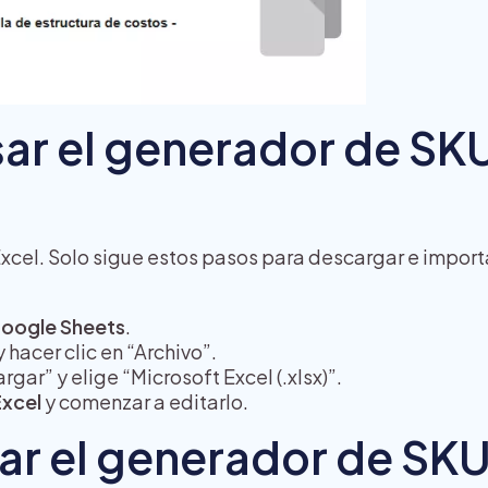
ar el generador de SK
 Excel. Solo sigue estos pasos para descargar e import
n Google Sheets
.
y hacer clic en “Archivo”.
gar” y elige “Microsoft Excel (.xlsx)”.
Excel
y comenzar a editarlo.
r el generador de SK