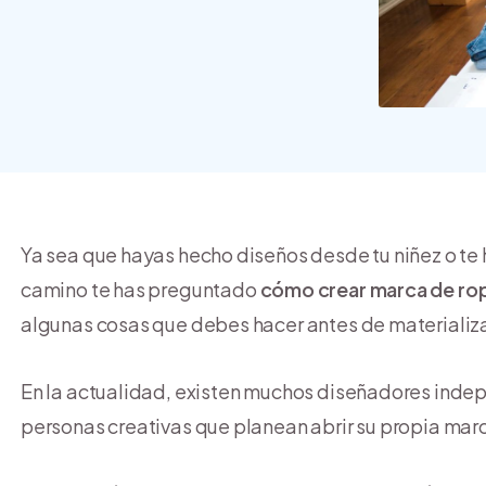
crear y usar una tienda
online
Ya sea que hayas hecho diseños desde tu niñez o te
camino te has preguntado
cómo crear marca de ro
algunas cosas que debes hacer antes de materializ
En la actualidad, existen muchos diseñadores indep
personas creativas que planean abrir su propia ma