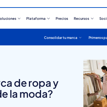
oluciones
Plataforma
Precios
Recursos
Soc
Consolidar tu marca
Primeros p
Artículos más leídos
ca de ropa y
 de la moda?
¿Cómo funciona
Tiendanube? Aprende a