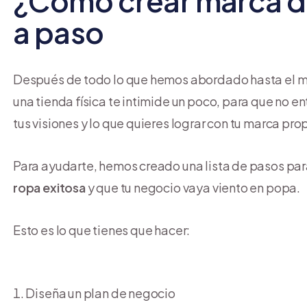
¿Cómo crear marca d
a paso
Después de todo lo que hemos abordado hasta el m
una tienda física te intimide un poco, para que no e
tus visiones y lo que quieres lograr con tu marca prop
Para ayudarte, hemos creado una lista de pasos pa
ropa exitosa
y que tu negocio vaya viento en popa.
Esto es lo que tienes que hacer:
Diseña un plan de negocio