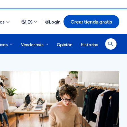
Crear tienda gratis
ios
ES
Login
asos
Vender más
Opinión
Historias
Ver todo
¿Cómo es comprar en
20 tiendas online
Tiendanube? Conocé
argentinas creadas con