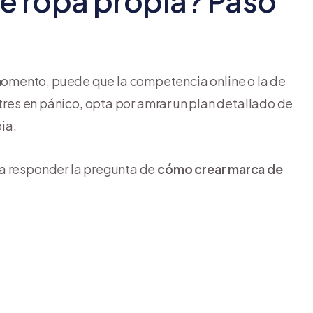
e ropa propia? Paso
omento, puede que la competencia online o la de
ntres en pánico, opta por amrar un plan detallado de
ia.
ra responder la pregunta de
cómo crear marca de