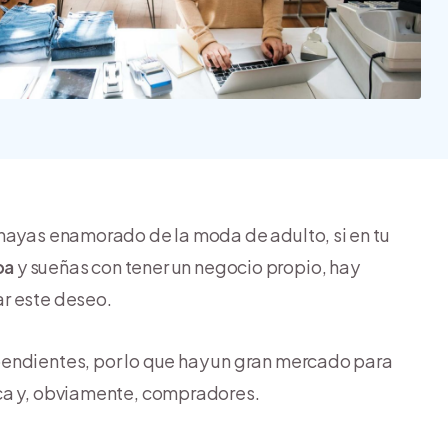
Nube para vender más
Tiendanube
 hayas enamorado de la moda de adulto, si en tu
pa
y sueñas con tener un negocio propio, hay
ar este deseo.
endientes, por lo que hay un gran mercado para
rca y, obviamente, compradores.