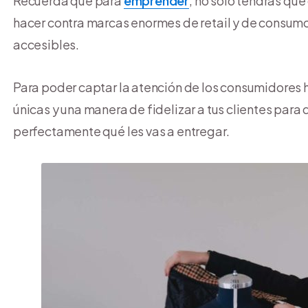
Recuerda que para
emprender
, no solo tendrás qu
hacer contra marcas enormes de retail y de consumo
accesibles.
Para poder captar la atención de los consumidores 
únicas y una manera de fidelizar a tus clientes para
perfectamente qué les vas a entregar.