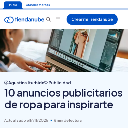
Inicio
Grandes marcas
Crear mi Tiendanube
Agustina Iturbide
Publicidad
10 anuncios publicitarios
de ropa para inspirarte
Actualizado el
17/11/2025
8 min de lectura