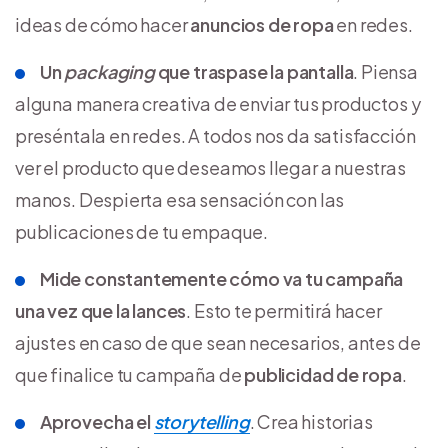
ideas de cómo hacer
anuncios de ropa
en redes.
Un
packaging
que traspase la pantalla
. Piensa
alguna manera creativa de enviar tus productos y
preséntala en redes. A todos nos da satisfacción
ver el producto que deseamos llegar a nuestras
manos. Despierta esa sensación con las
publicaciones de tu empaque.
Mide constantemente cómo va tu campaña
una vez que la lances
. Esto te permitirá hacer
ajustes en caso de que sean necesarios, antes de
que finalice tu campaña de
publicidad de ropa
.
Aprovecha el
storytelling
. Crea historias