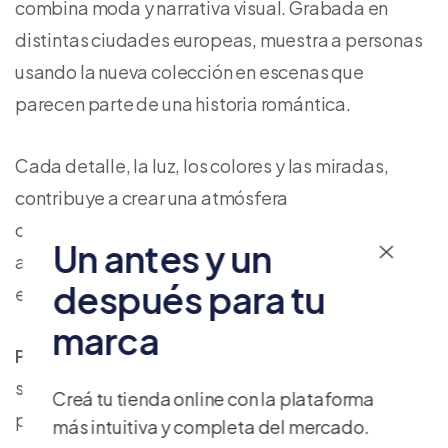
combina moda y narrativa visual. Grabada en
distintas ciudades europeas, muestra a personas
usando la nueva colección en escenas que
parecen parte de una historia romántica.
Cada detalle, la luz, los colores y las miradas,
contribuye a crear una atmósfera
cinematográfica. La ropa no es el centro de
Un antes y un
atención, sino un elemento que acompaña el
después para tu
estilo de vida que la marca busca transmitir.
marca
Por qué funciona
: Mango logra que sus anuncios
se sientan como fragmentos de vida, no como
Creá tu tienda online con la plataforma
publicidad.
más intuitiva y completa del mercado.